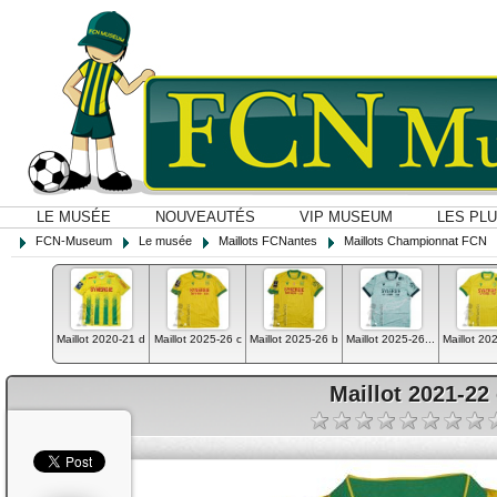
LE MUSÉE
NOUVEAUTÉS
VIP MUSEUM
LES PL
FCN-Museum
Le musée
Maillots FCNantes
Maillots Championnat FCN
Maillot 2020-21 d
Maillot 2025-26 c
Maillot 2025-26 b
Maillot 2025-26...
Maillot 20
Maillot 2021-22