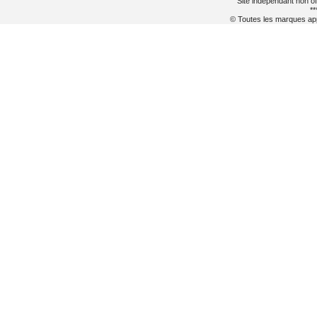
Site indépendant non of
**
© Toutes les marques appa