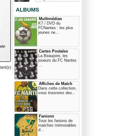
ALBUMS
Multimédias
K7 / DVD du
FCNantes : les plus
jeunes ne...
née
Cartes Postales
La Beaujoire, les
joueurs du FC Nantes
...
ant(s)
Affiches de Match
Dans cette collection,
vous trouverez des...
Fanions
Tous les fanions de
matches mémorables
d...