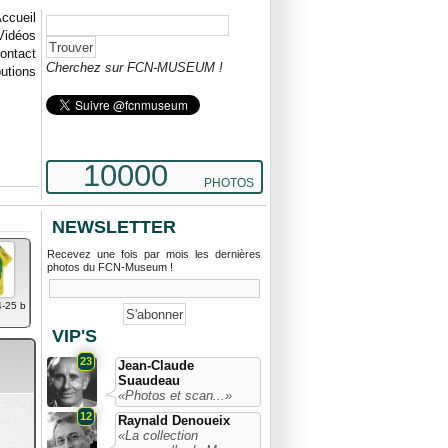
ccueil
Vidéos
ontact
Cherchez sur FCN-MUSEUM !
butions
10000
PHOTOS
NEWSLETTER
Recevez une fois par mois les dernières
photos du FCN-Museum !
4-25 b
VIP'S
23
Jean-Claude
Suaudeau
«Photos et scan...»
12
Raynald Denoueix
«La collection