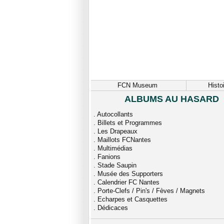
FCN Museum
Histo
ALBUMS AU HASARD
.
Autocollants
.
Billets et Programmes
.
Les Drapeaux
.
Maillots FCNantes
.
Multimédias
.
Fanions
.
Stade Saupin
.
Musée des Supporters
.
Calendrier FC Nantes
.
Porte-Clefs / Pin's / Fèves / Magnets
.
Echarpes et Casquettes
.
Dédicaces