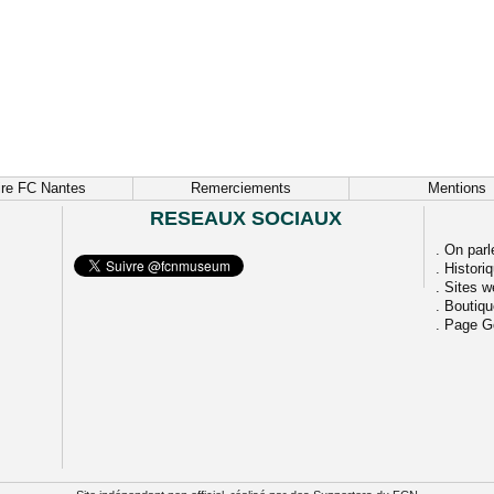
ire FC Nantes
Remerciements
Mentions
RESEAUX SOCIAUX
.
On parl
.
Histori
.
Sites w
.
Boutiq
.
Page G