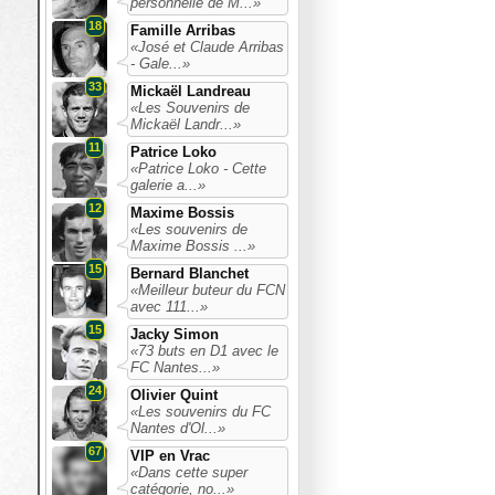
personnelle de M...»
18
Famille Arribas
«José et Claude Arribas
- Gale...»
33
Mickaël Landreau
«Les Souvenirs de
Mickaël Landr...»
11
Patrice Loko
«Patrice Loko - Cette
galerie a...»
12
Maxime Bossis
«Les souvenirs de
Maxime Bossis ...»
15
Bernard Blanchet
«Meilleur buteur du FCN
avec 111...»
15
Jacky Simon
«73 buts en D1 avec le
FC Nantes...»
24
Olivier Quint
«Les souvenirs du FC
Nantes d'Ol...»
67
VIP en Vrac
«Dans cette super
catégorie, no...»