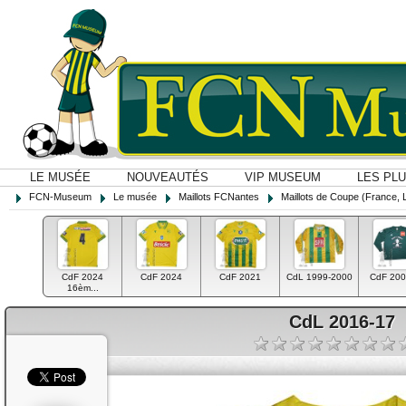
LE MUSÉE
NOUVEAUTÉS
VIP MUSEUM
LES PL
FCN-Museum
Le musée
Maillots FCNantes
Maillots de Coupe (France, 
CdF 2024
CdF 2024
CdF 2021
CdL 1999-2000
CdF 200
16èm...
CdL 2016-17