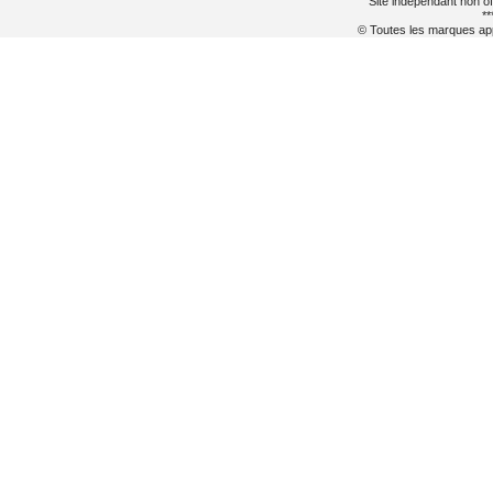
Site indépendant non of
**
© Toutes les marques appa