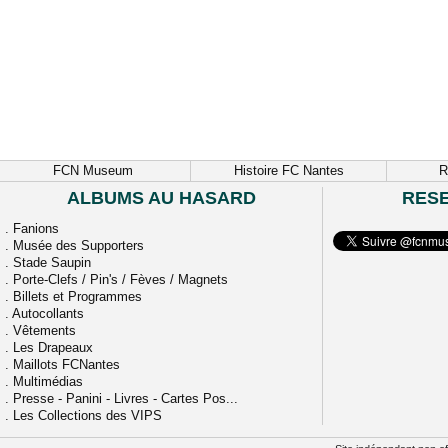
FCN Museum
Histoire FC Nantes
R
ALBUMS AU HASARD
RES
.
Fanions
.
Musée des Supporters
.
Stade Saupin
.
Porte-Clefs / Pin's / Fèves / Magnets
.
Billets et Programmes
.
Autocollants
.
Vêtements
.
Les Drapeaux
.
Maillots FCNantes
.
Multimédias
.
Presse - Panini - Livres - Cartes Pos...
.
Les Collections des VIPS