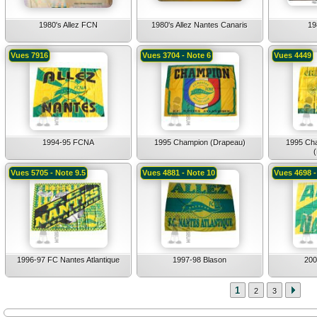
1980's Allez FCN
1980's Allez Nantes Canaris
19
Vues 7916
Vues 3704 - Note 6
Vues 4449
1994-95 FCNA
1995 Champion (Drapeau)
1995 Ch
Vues 5705 - Note 9.5
Vues 4881 - Note 10
Vues 4698 -
1996-97 FC Nantes Atlantique
1997-98 Blason
200
1
2
3