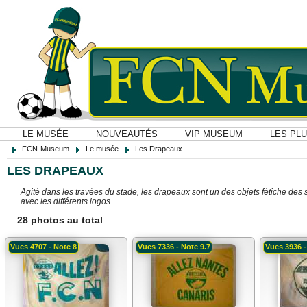
LE MUSÉE
NOUVEAUTÉS
VIP MUSEUM
LES PL
FCN-Museum
Le musée
Les Drapeaux
LES DRAPEAUX
Agité dans les travées du stade, les drapeaux sont un des objets fétiche de
avec les différents logos.
28 photos au total
Vues 4707 - Note 8
Vues 7336 - Note 9.7
Vues 3936 -