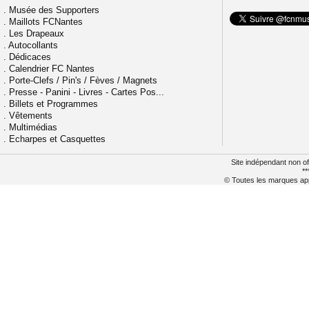
.
Musée des Supporters
.
Maillots FCNantes
.
Les Drapeaux
.
Autocollants
.
Dédicaces
.
Calendrier FC Nantes
.
Porte-Clefs / Pin's / Fèves / Magnets
.
Presse - Panini - Livres - Cartes Pos...
.
Billets et Programmes
.
Vêtements
.
Multimédias
.
Echarpes et Casquettes
Site indépendant non of
**
© Toutes les marques appa