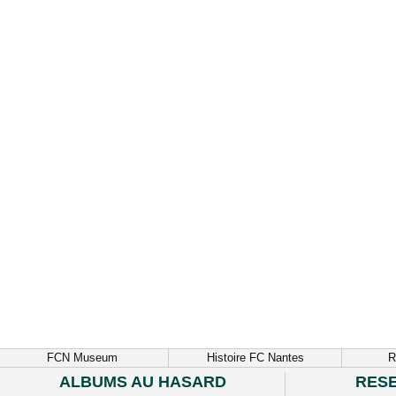
FCN Museum
Histoire FC Nantes
R
ALBUMS AU HASARD
RES