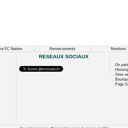
ire FC Nantes
Remerciements
Mentions
RESEAUX SOCIAUX
.
On parl
.
Histori
.
Sites w
.
Boutiq
.
Page G