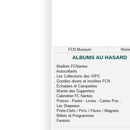
FCN Museum
Histo
ALBUMS AU HASARD
.
Maillots FCNantes
.
Autocollants
.
Les Collections des VIPS
.
Goodies divers et insolites FCN
.
Echarpes et Casquettes
.
Musée des Supporters
.
Calendrier FC Nantes
.
Presse - Panini - Livres - Cartes Pos...
.
Les Drapeaux
.
Porte-Clefs / Pin's / Fèves / Magnets
.
Billets et Programmes
.
Fanions