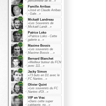
personnelle de M...»
18
Famille Arribas
«José et Claude Arribas
- Gale...»
33
Mickaël Landreau
«Les Souvenirs de
Mickaël Landr...»
11
Patrice Loko
«Patrice Loko - Cette
galerie a...»
12
Maxime Bossis
«Les souvenirs de
Maxime Bossis ...»
15
Bernard Blanchet
«Meilleur buteur du FCN
avec 111...»
15
Jacky Simon
«73 buts en D1 avec le
FC Nantes...»
24
Olivier Quint
«Les souvenirs du FC
Nantes d'Ol...»
67
VIP en Vrac
«Dans cette super
catégorie, no...»