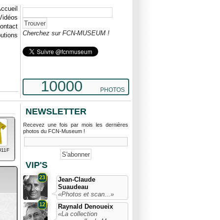
ccueil
Vidéos
ontact
Cherchez sur FCN-MUSEUM !
butions
10000
PHOTOS
NEWSLETTER
Recevez une fois par mois les dernières
photos du FCN-Museum !
U11F
VIP'S
23
Jean-Claude
Suaudeau
«Photos et scan...»
12
Raynald Denoueix
«La collection