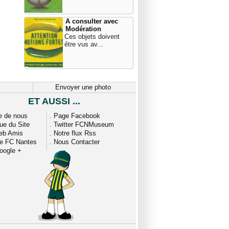
A consulter avec
Modération
Ces objets doivent
être vus av...
Envoyer une photo
ET AUSSI ...
e de nous
.
Page Facebook
que du Site
.
Twitter FCNMuseum
eb Amis
.
Notre flux Rss
ue FC Nantes
.
Nous Contacter
oogle +