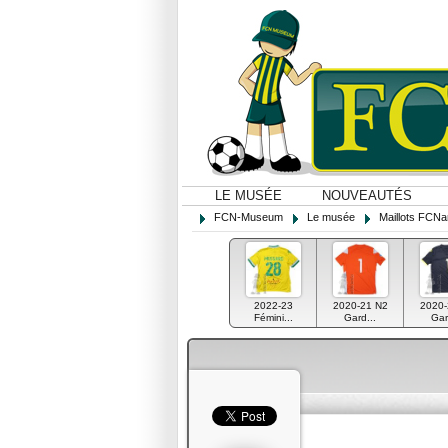
LE MUSÉE
NOUVEAUTÉS
FCN-Museum
Le musée
Maillots FCNa
2022-23
2020-21 N2
2020-
Fémini...
Gard...
Gar