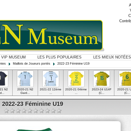
A
C
Contri
VIP MUSEUM
LES PLUS POPULAIRES
LES MIEUX NOTÉES
ntes
Maillots de Joueurs portés
2022-23 Féminine U19
21 N2
2020-21 N2
2021-22 12ème
2020-21 04ème
2023-24 U14F
2020-21 
d...
Gard...
...
...
(C...
(C...
2022-23 Féminine U19