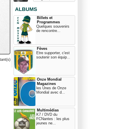
ALBUMS
Billets et
Programmes
Quelques souvenirs
de rencontre...
Fèves
Etre supporter, c'est
soutenir son équip...
ant(s)
Onze Mondial
Magazines
les Unes de Onze
Mondial avec d...
Multimédias
K7 / DVD du
FCNantes : les plus
jeunes ne...