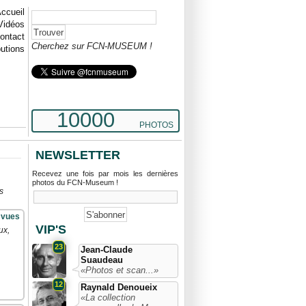
ccueil
Vidéos
ontact
Cherchez sur FCN-MUSEUM !
butions
10000
PHOTOS
NEWSLETTER
Recevez une fois par mois les dernières
photos du FCN-Museum !
s
 vues
VIP'S
ux,
23
Jean-Claude
Suaudeau
«Photos et scan...»
12
Raynald Denoueix
«La collection