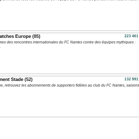
atches Europe
(85)
223 461
es des rencontres internationales du FC Nantes contre des équipes mythiques :
.
ment Stade
(52)
132 991
ue, retrouvez les abonnements de supporters fidèles au club du FC Nantes, saison