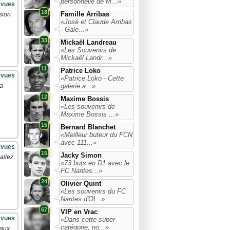
personnelle de M...»
 vues
18
Famille Arribas
sion
«José et Claude Arribas
- Gale...»
33
Mickaël Landreau
«Les Souvenirs de
Mickaël Landr...»
11
Patrice Loko
 vues
«Patrice Loko - Cette
galerie a...»
la
12
Maxime Bossis
«Les souvenirs de
Maxime Bossis ...»
15
Bernard Blanchet
«Meilleur buteur du FCN
avec 111...»
 vues
15
Jacky Simon
allez
«73 buts en D1 avec le
FC Nantes...»
24
Olivier Quint
«Les souvenirs du FC
Nantes d'Ol...»
67
VIP en Vrac
 vues
«Dans cette super
catégorie, no...»
aux.