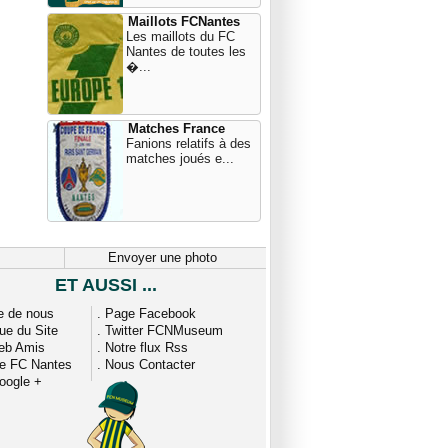
Maillots FCNantes
Les maillots du FC
Nantes de toutes les
�...
Matches France
Fanions relatifs à des
matches joués e...
Envoyer une photo
ET AUSSI ...
e de nous
.
Page Facebook
que du Site
.
Twitter FCNMuseum
eb Amis
.
Notre flux Rss
ue FC Nantes
.
Nous Contacter
oogle +