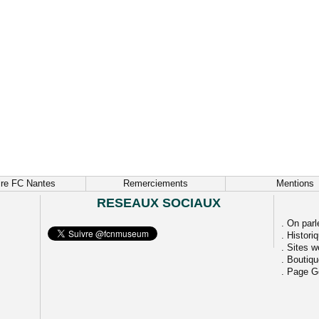
ire FC Nantes
Remerciements
Mentions
RESEAUX SOCIAUX
.
On parl
.
Histori
.
Sites w
.
Boutiq
.
Page G