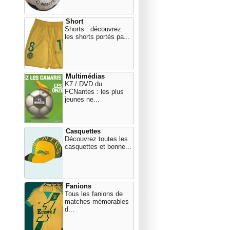
Short
Shorts : découvrez
les shorts portés pa...
Multimédias
K7 / DVD du
FCNantes : les plus
jeunes ne...
Casquettes
Découvrez toutes les
casquettes et bonne...
Fanions
Tous les fanions de
matches mémorables
d...