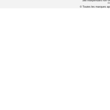
Site indépendant non of
**
© Toutes les marques appa