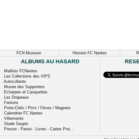
FCN Museum
Histoire FC Nantes
R
ALBUMS AU HASARD
RES
.
Maillots FCNantes
.
Les Collections des VIPS
.
Autocollants
.
Musée des Supporters
.
Echarpes et Casquettes
.
Les Drapeaux
.
Fanions
.
Porte-Clefs / Pin's / Fèves / Magnets
.
Calendrier FC Nantes
.
Vêtements
.
Stade Saupin
.
Presse - Panini - Livres - Cartes Pos...