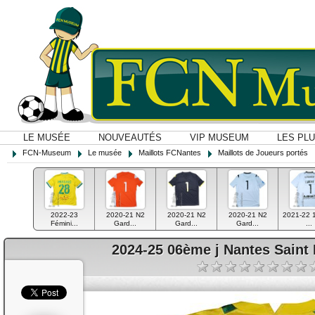
LE MUSÉE
NOUVEAUTÉS
VIP MUSEUM
LES PL
FCN-Museum
Le musée
Maillots FCNantes
Maillots de Joueurs portés
2022-23
2020-21 N2
2020-21 N2
2020-21 N2
2021-22 
Fémini...
Gard...
Gard...
Gard...
...
2024-25 06ème j Nantes Saint 