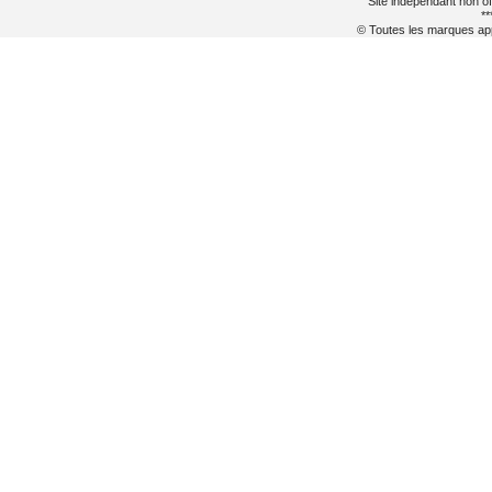
Site indépendant non of
**
© Toutes les marques appa