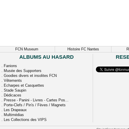
FCN Museum
Histoire FC Nantes
R
ALBUMS AU HASARD
RES
.
Fanions
.
Musée des Supporters
.
Goodies divers et insolites FCN
.
Vêtements
.
Echarpes et Casquettes
.
Stade Saupin
.
Dédicaces
.
Presse - Panini - Livres - Cartes Pos...
.
Porte-Clefs / Pin's / Fèves / Magnets
.
Les Drapeaux
.
Multimédias
.
Les Collections des VIPS