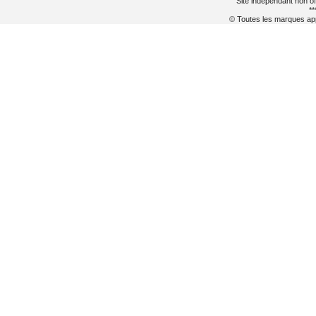
Site indépendant non of
**
© Toutes les marques appa