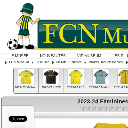
LE MUSÉE
NOUVEAUTÉS
VIP MUSEUM
LES PL
FCN-Museum
Le musée
Maillots FCNantes
Maillots Hors classement
2022-23 Maillot...
2020-21 U17F
2023-24 U15
2025-26 Maillot...
2021-22 Mai
2023-24 Féminines