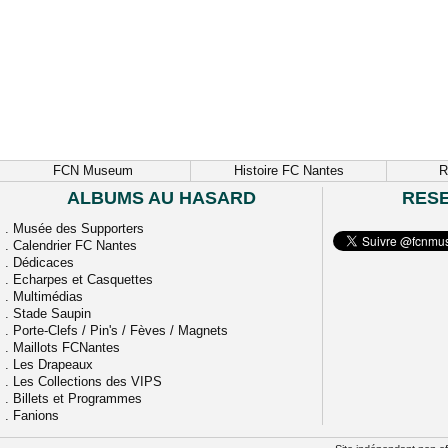
FCN Museum
Histoire FC Nantes
R
ALBUMS AU HASARD
RES
.
Musée des Supporters
.
Calendrier FC Nantes
.
Dédicaces
.
Echarpes et Casquettes
.
Multimédias
.
Stade Saupin
.
Porte-Clefs / Pin's / Fèves / Magnets
.
Maillots FCNantes
.
Les Drapeaux
.
Les Collections des VIPS
.
Billets et Programmes
.
Fanions