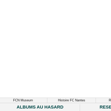
FCN Museum
Histoire FC Nantes
R
ALBUMS AU HASARD
RES