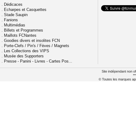
.
Dédicaces
.
Echarpes et Casquettes
.
Stade Saupin
.
Fanions
.
Multimédias
.
Billets et Programmes
.
Maillots FCNantes
.
Goodies divers et insolites FCN
.
Porte-Clefs / Pin's / Fèves / Magnets
.
Les Collections des VIPS
.
Musée des Supporters
.
Presse - Panini - Livres - Cartes Pos...
Site indépendant non of
**
© Toutes les marques appa