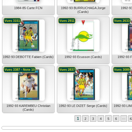
1984-85 Carte FCN
1992-93 BURRUCHAGA Jorge
1992-93
(Cards)
Vues 3151
Vues 2911
Vues 2633
1992-93 DEBOTTE Fabien (Cards)
1992-93 Ecusson (Cards)
1992-93 
Vues 3387 - Note 10
Vues 2837
Vues 3089
1992-93 KAREMBEU Christian
1992-93 LE DIZET Serge (Cards)
1992-93 LIM
(Cards)
...
1
2
3
4
5
6
4