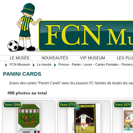
LE MUSÉE
NOUVEAUTÉS
VIP MUSEUM
LES PL
FCN-Museum
Le musée
Presse - Panini - Livres - Cartes Postales - Posters O
PANINI CARDS
Scans des cartes "Panini Cards" avec les joueurs FC Nantes de toutes les sai
498 photos au total
Vues 3266
Vues 2770
Vues 2474