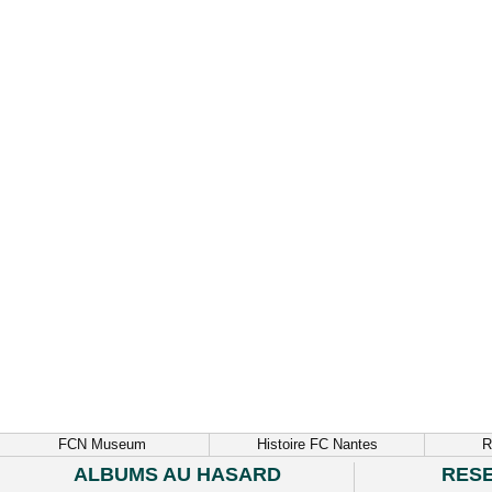
FCN Museum
Histoire FC Nantes
R
ALBUMS AU HASARD
RES