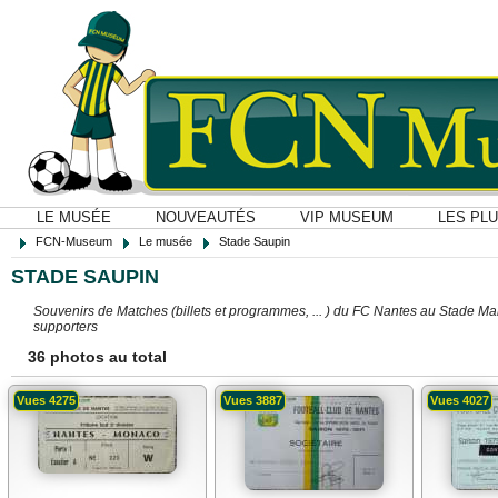
LE MUSÉE
NOUVEAUTÉS
VIP MUSEUM
LES PL
FCN-Museum
Le musée
Stade Saupin
STADE SAUPIN
Souvenirs de Matches (billets et programmes, ... ) du FC Nantes au Stade Ma
supporters
36 photos au total
Vues 4275
Vues 3887
Vues 4027