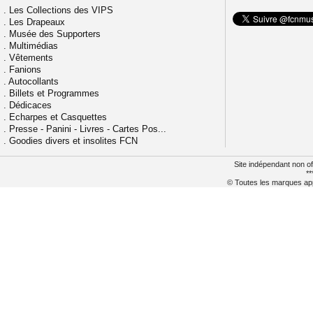
.
Les Collections des VIPS
.
Les Drapeaux
.
Musée des Supporters
.
Multimédias
.
Vêtements
.
Fanions
.
Autocollants
.
Billets et Programmes
.
Dédicaces
.
Echarpes et Casquettes
.
Presse - Panini - Livres - Cartes Pos...
.
Goodies divers et insolites FCN
Site indépendant non of
**
© Toutes les marques appa