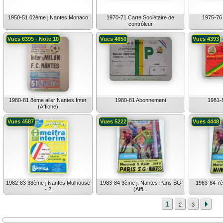
1950-51 02ème j Nantes Monaco
1970-71 Carte Sociétaire de
1975-76 
contrôleur
Vues 6395 - Note 10
Vues 4650
Vues 4393
1980-81 8ème aller Nantes Inter
1980-81 Abonnement
1981-
(Affiche)
Vues 4587
Vues 5222
Vues 4448
1982-83 38ème j Nantes Mulhouse
1983-84 3ème j. Nantes Paris SG
1983-84 7è
- 2
(Affi...
1
2
3