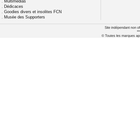
.
Multimédias
.
Dédicaces
.
Goodies divers et insolites FCN
.
Musée des Supporters
Site indépendant non of
**
© Toutes les marques appa