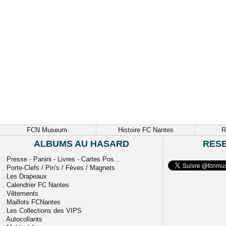
FCN Museum
Histoire FC Nantes
R
ALBUMS AU HASARD
RES
.
Presse - Panini - Livres - Cartes Pos...
.
Porte-Clefs / Pin's / Fèves / Magnets
.
Les Drapeaux
.
Calendrier FC Nantes
.
Vêtements
.
Maillots FCNantes
.
Les Collections des VIPS
.
Autocollants