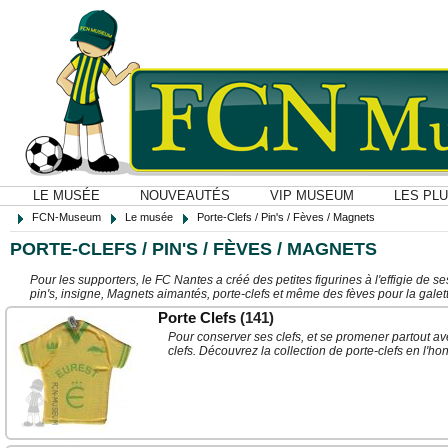
LE MUSÉE
NOUVEAUTÉS
VIP MUSEUM
LES PL
FCN-Museum
Le musée
Porte-Clefs / Pin's / Fèves / Magnets
PORTE-CLEFS / PIN'S / FÈVES / MAGNETS
Pour les supporters, le FC Nantes a créé des petites figurines à l'effigie de 
pin's, insigne, Magnets aimantés, porte-clefs et même des fèves pour la galette
Porte Clefs
(141)
Pour conserver ses clefs, et se promener partout ave
clefs. Découvrez la collection de porte-clefs en l'