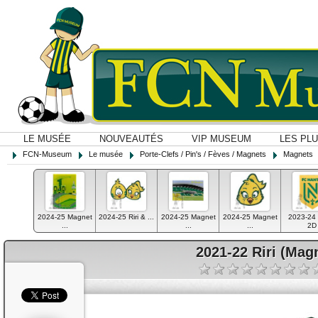
LE MUSÉE
NOUVEAUTÉS
VIP MUSEUM
LES PL
FCN-Museum
Le musée
Porte-Clefs / Pin's / Fèves / Magnets
Magnets
2024-25 Magnet
2024-25 Riri & ...
2024-25 Magnet
2024-25 Magnet
2023-24
...
...
...
2D
2021-22 Riri (Mag