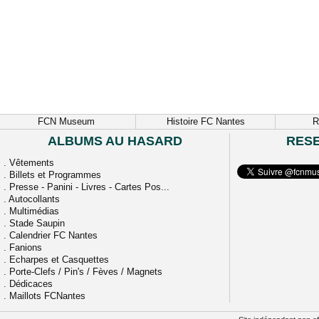
FCN Museum
Histoire FC Nantes
R
ALBUMS AU HASARD
RES
.
Vêtements
.
Billets et Programmes
.
Presse - Panini - Livres - Cartes Pos...
.
Autocollants
.
Multimédias
.
Stade Saupin
.
Calendrier FC Nantes
.
Fanions
.
Echarpes et Casquettes
.
Porte-Clefs / Pin's / Fèves / Magnets
.
Dédicaces
.
Maillots FCNantes