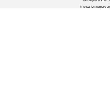
Site indépendant non of
**
© Toutes les marques appa