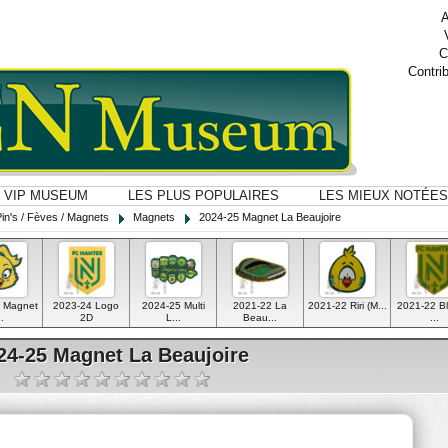
A
C
Contri
VIP MUSEUM
LES PLUS POPULAIRES
LES MIEUX NOTÉES
Pin's / Fèves / Magnets
Magnets
2024-25 Magnet La Beaujoire
 Magnet
2023-24 Logo
2024-25 Multi
2021-22 La
2021-22 Riri (M...
2021-22 B
..
2D
L...
Beau...
...
24-25 Magnet La Beaujoire