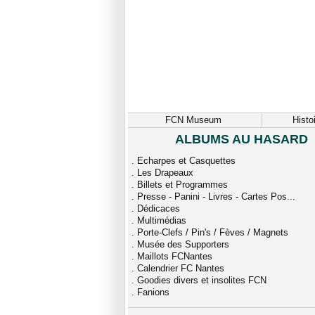
FCN Museum
Histo
ALBUMS AU HASARD
.
Echarpes et Casquettes
.
Les Drapeaux
.
Billets et Programmes
.
Presse - Panini - Livres - Cartes Pos...
.
Dédicaces
.
Multimédias
.
Porte-Clefs / Pin's / Fèves / Magnets
.
Musée des Supporters
.
Maillots FCNantes
.
Calendrier FC Nantes
.
Goodies divers et insolites FCN
.
Fanions