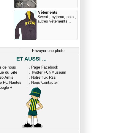
Vêtements
Sweat , pyjama, polo ,
autres vêtements...
Envoyer une photo
ET AUSSI ...
e de nous
.
Page Facebook
que du Site
.
Twitter FCNMuseum
eb Amis
.
Notre flux Rss
ue FC Nantes
.
Nous Contacter
oogle +