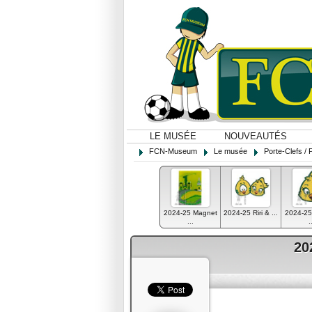
LE MUSÉE
NOUVEAUTÉS
FCN-Museum
Le musée
Porte-Clefs / 
2024-25 Magnet
2024-25 Riri & ...
2024-25
...
.
20