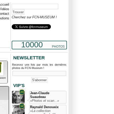
ccueil
Vidéos
ontact
Cherchez sur FCN-MUSEUM !
butions
10000
PHOTOS
NEWSLETTER
Recevez une fois par mois les dernières
photos du FCN-Museum !
lason
VIP'S
23
Jean-Claude
Suaudeau
«Photos et scan...»
12
Raynald Denoueix
«La collection