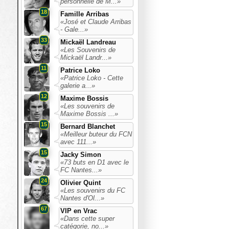
personnelle de M...»
18
Famille Arribas
«José et Claude Arribas
- Gale...»
33
Mickaël Landreau
«Les Souvenirs de
Mickaël Landr...»
11
Patrice Loko
«Patrice Loko - Cette
galerie a...»
12
Maxime Bossis
«Les souvenirs de
Maxime Bossis ...»
15
Bernard Blanchet
«Meilleur buteur du FCN
avec 111...»
15
Jacky Simon
«73 buts en D1 avec le
FC Nantes...»
24
Olivier Quint
«Les souvenirs du FC
Nantes d'Ol...»
67
VIP en Vrac
«Dans cette super
catégorie, no...»