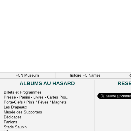
FCN Museum
Histoire FC Nantes
R
ALBUMS AU HASARD
RES
.
Billets et Programmes
.
Presse - Panini - Livres - Cartes Pos...
.
Porte-Clefs / Pin's / Fèves / Magnets
.
Les Drapeaux
.
Musée des Supporters
.
Dédicaces
.
Fanions
.
Stade Saupin