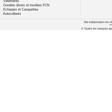
.
Vêtements
.
Goodies divers et insolites FCN
.
Echarpes et Casquettes
.
Autocollants
Site indépendant non of
**
© Toutes les marques appa