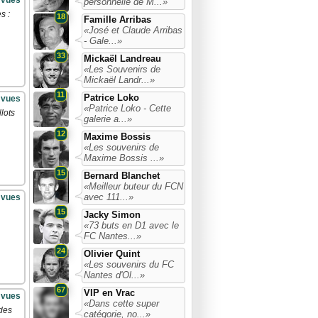
 vues
personnelle de M...»
s :
18
Famille Arribas
«José et Claude Arribas
- Gale...»
33
Mickaël Landreau
«Les Souvenirs de
Mickaël Landr...»
11
Patrice Loko
 vues
«Patrice Loko - Cette
lots
galerie a...»
12
Maxime Bossis
«Les souvenirs de
Maxime Bossis ...»
15
Bernard Blanchet
«Meilleur buteur du FCN
avec 111...»
 vues
15
Jacky Simon
«73 buts en D1 avec le
FC Nantes...»
24
Olivier Quint
«Les souvenirs du FC
Nantes d'Ol...»
67
VIP en Vrac
 vues
«Dans cette super
 des
catégorie, no...»