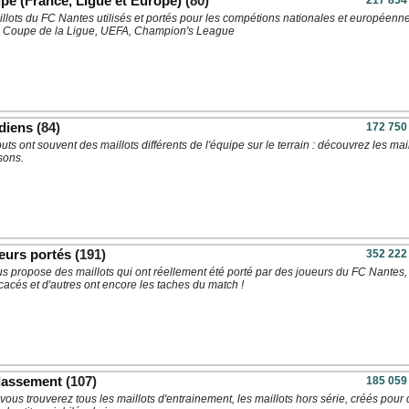
pe (France, Ligue et Europe)
(80)
217 854
llots du FC Nantes utilisés et portés pour les compétions nationales et européenne
 Coupe de la Ligue, UEFA, Champion's League
diens
(84)
172 750
ts ont souvent des maillots différents de l'équipe sur le terrain : découvrez les mail
sons.
eurs portés
(191)
352 222
us propose des maillots qui ont réellement été porté par des joueurs du FC Nantes,
cacés et d'autres ont encore les taches du match !
classement
(107)
185 059
 vous trouverez tous les maillots d'entrainement, les maillots hors série, créés pour