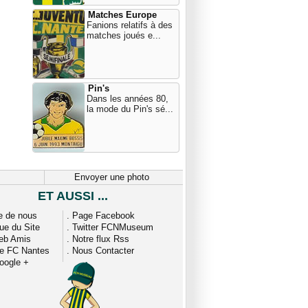
Matches Europe
Fanions relatifs à des
matches joués e...
Pin's
Dans les années 80,
la mode du Pin's sé...
Envoyer une photo
ET AUSSI ...
e de nous
.
Page Facebook
que du Site
.
Twitter FCNMuseum
eb Amis
.
Notre flux Rss
ue FC Nantes
.
Nous Contacter
oogle +