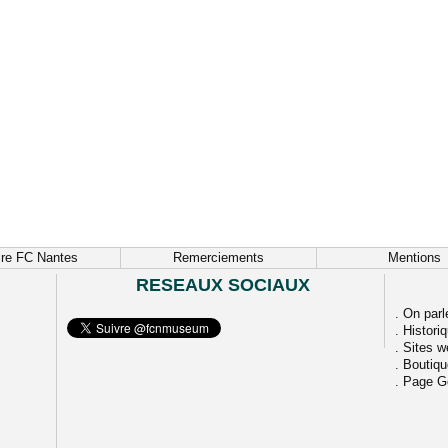
ire FC Nantes
Remerciements
Mentions
RESEAUX SOCIAUX
.
On parl
.
Histori
.
Sites w
.
Boutiq
.
Page G