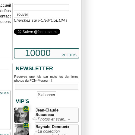
ccueil
Vidéos
ontact
Cherchez sur FCN-MUSEUM !
butions
10000
PHOTOS
NEWSLETTER
Recevez une fois par mois les dernières
photos du FCN-Museum !
 vues
VIP'S
23
Jean-Claude
Suaudeau
«Photos et scan...»
12
Raynald Denoueix
«La collection