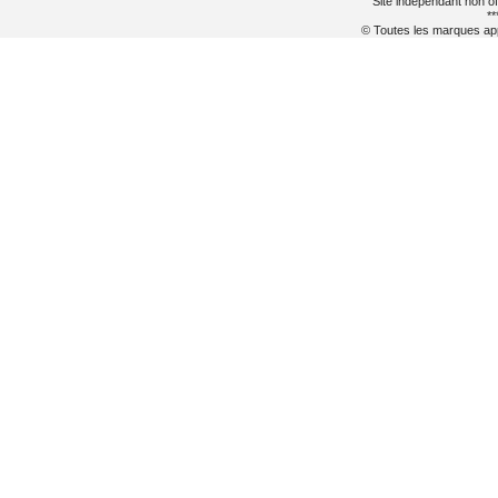
Site indépendant non of
**
© Toutes les marques appa