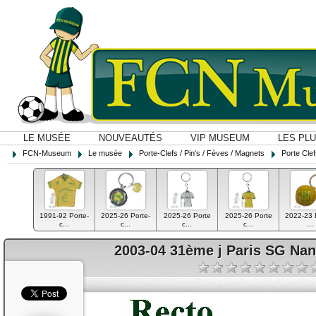
LE MUSÉE
NOUVEAUTÉS
VIP MUSEUM
LES PL
FCN-Museum
Le musée
Porte-Clefs / Pin's / Fèves / Magnets
Porte Cle
1991-92 Porte-
2025-26 Porte-
2025-26 Porte
2025-26 Porte
2022-23 
c...
c...
c...
c...
...
2003-04 31ème j Paris SG Nant