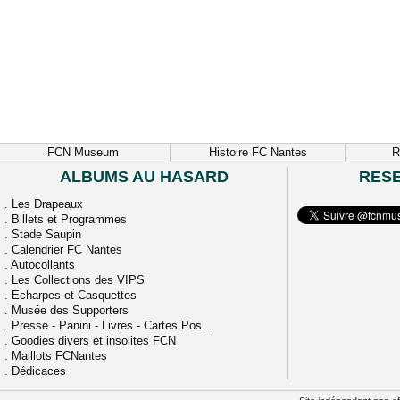
FCN Museum
Histoire FC Nantes
R
ALBUMS AU HASARD
RES
.
Les Drapeaux
.
Billets et Programmes
.
Stade Saupin
.
Calendrier FC Nantes
.
Autocollants
.
Les Collections des VIPS
.
Echarpes et Casquettes
.
Musée des Supporters
.
Presse - Panini - Livres - Cartes Pos...
.
Goodies divers et insolites FCN
.
Maillots FCNantes
.
Dédicaces