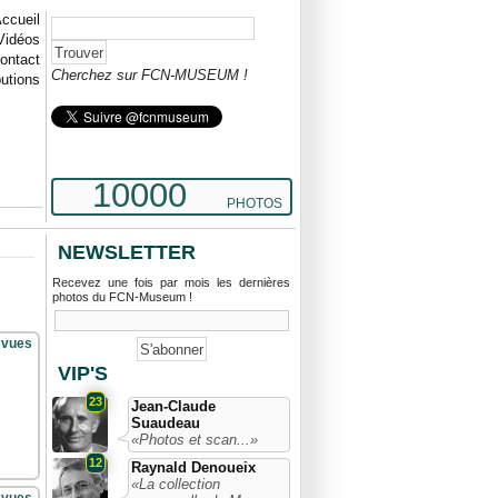
ccueil
Vidéos
ontact
Cherchez sur FCN-MUSEUM !
butions
10000
PHOTOS
NEWSLETTER
Recevez une fois par mois les dernières
photos du FCN-Museum !
 vues
VIP'S
23
Jean-Claude
Suaudeau
«Photos et scan...»
12
Raynald Denoueix
«La collection