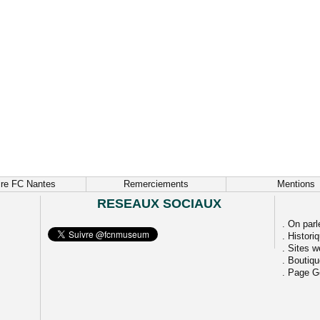
ire FC Nantes
Remerciements
Mentions
RESEAUX SOCIAUX
.
On parl
.
Histori
.
Sites w
.
Boutiq
.
Page G