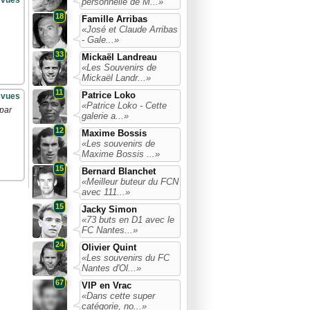
 vues
personnelle de M...»
18
Famille Arribas
«José et Claude Arribas
- Gale...»
33
Mickaël Landreau
«Les Souvenirs de
Mickaël Landr...»
11
Patrice Loko
 vues
«Patrice Loko - Cette
 par
galerie a...»
12
Maxime Bossis
«Les souvenirs de
Maxime Bossis ...»
15
Bernard Blanchet
«Meilleur buteur du FCN
avec 111...»
15
Jacky Simon
«73 buts en D1 avec le
FC Nantes...»
24
Olivier Quint
«Les souvenirs du FC
Nantes d'Ol...»
67
VIP en Vrac
«Dans cette super
catégorie, no...»