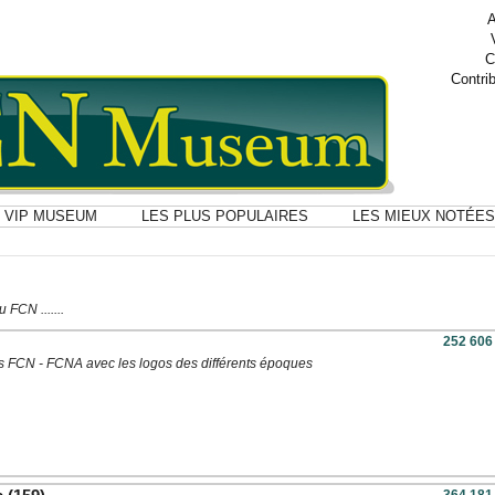
A
C
Contri
VIP MUSEUM
LES PLUS POPULAIRES
LES MIEUX NOTÉES
FCN .......
252 606
s FCN - FCNA avec les logos des différents époques