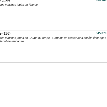
e
(159)
364 181
à des matches joués en France
e
(136)
345 079
à des matches joués en Coupe d'Europe - Certains de ces fanions ont été échangés
début de rencontre.