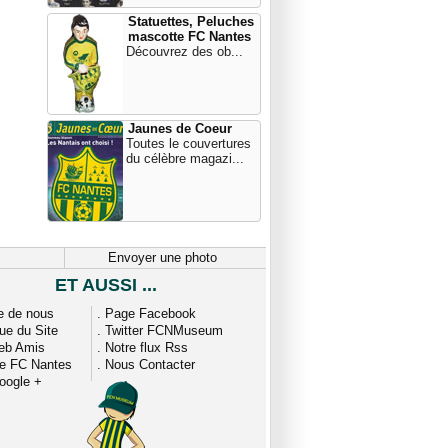
Statuettes, Peluches
mascotte FC Nantes
Découvrez des ob...
Jaunes de Coeur
Toutes le couvertures
du célèbre magazi...
Envoyer une photo
ET AUSSI ...
e de nous
.
Page Facebook
que du Site
.
Twitter FCNMuseum
eb Amis
.
Notre flux Rss
ue FC Nantes
.
Nous Contacter
oogle +