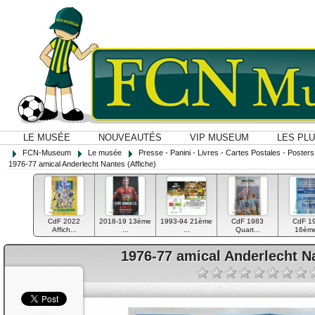
LE MUSÉE
NOUVEAUTÉS
VIP MUSEUM
LES PL
FCN-Museum
Le musée
Presse - Panini - Livres - Cartes Postales - Posters O
1976-77 amical Anderlecht Nantes (Affiche)
CdF 2022
2018-19 13ème
1993-94 21ème
CdF 1983
CdF 1
Affich...
...
...
Quart...
16ème
1976-77 amical Anderlecht Na