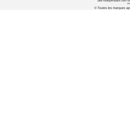
Site indépendant non of
**
© Toutes les marques appa