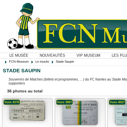
LE MUSÉE
NOUVEAUTÉS
VIP MUSEUM
LES PL
FCN-Museum
Le musée
Stade Saupin
STADE SAUPIN
Souvenirs de Matches (billets et programmes, ... ) du FC Nantes au Stade Ma
supporters
36 photos au total
Vues 4276
Vues 3887
Vues 4027