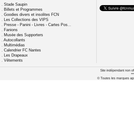
.
Stade Saupin
.
Billets et Programmes
.
Goodies divers et insolites FCN
.
Les Collections des VIPS
.
Presse - Panini - Livres - Cartes Pos...
.
Fanions
.
Musée des Supporters
.
Autocollants
.
Multimédias
.
Calendrier FC Nantes
.
Les Drapeaux
.
Vêtements
Site indépendant non of
**
© Toutes les marques appa