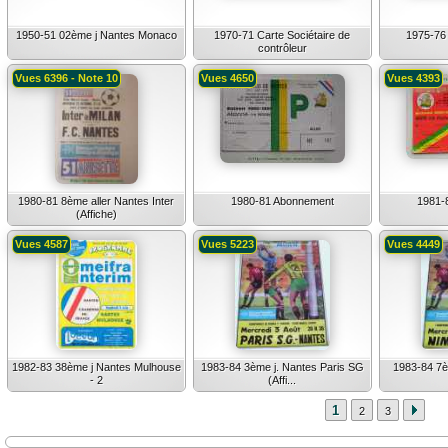
1950-51 02ème j Nantes Monaco
1970-71 Carte Sociétaire de
1975-76 
contrôleur
Vues 6396 - Note 10
Vues 4650
Vues 4393
1980-81 8ème aller Nantes Inter
1980-81 Abonnement
1981-
(Affiche)
Vues 4587
Vues 5223
Vues 4449
1982-83 38ème j Nantes Mulhouse
1983-84 3ème j. Nantes Paris SG
1983-84 7è
- 2
(Affi...
1
2
3