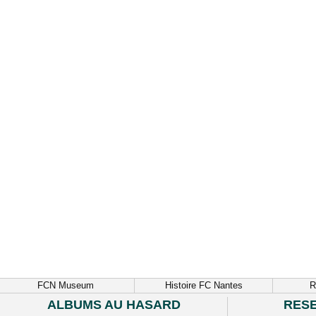
FCN Museum
Histoire FC Nantes
R
ALBUMS AU HASARD
RES