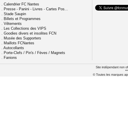
.
Calendrier FC Nantes
.
Presse - Panini - Livres - Cartes Pos...
.
Stade Saupin
.
Billets et Programmes
.
Vêtements
.
Les Collections des VIPS
.
Goodies divers et insolites FCN
.
Musée des Supporters
.
Maillots FCNantes
.
Autocollants
.
Porte-Clefs / Pin's / Fèves / Magnets
.
Fanions
Site indépendant non of
**
© Toutes les marques appa