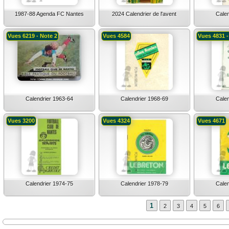
1987-88 Agenda FC Nantes
2024 Calendrier de l'avent
Calen
Vues 6219 - Note 2
Vues 4584
Vues 4831 -
Calendrier 1963-64
Calendrier 1968-69
Calen
Vues 3200
Vues 4324
Vues 4671
Calendrier 1974-75
Calendrier 1978-79
Calen
1
2
3
4
5
6