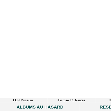
FCN Museum
Histoire FC Nantes
R
ALBUMS AU HASARD
RES