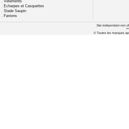
.
Vêtements
.
Echarpes et Casquettes
.
Stade Saupin
.
Fanions
Site indépendant non of
**
© Toutes les marques appa