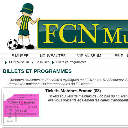
LE MUSÉE
NOUVEAUTÉS
VIP MUSEUM
LES PL
FCN-Museum
Le musée
Billets et Programmes
BILLETS ET PROGRAMMES
Quelques souvenirs de rencontres mythiques du FC Nantes. Redécouvrez les b
rencontres nationales et internationales du FC Nantes.
Tickets Matches France
(88)
Tickets et Billets de matches de Football du FC Nan
elle vous présente également les cartes d'abonneme