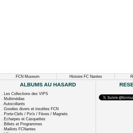
FCN Museum
Histoire FC Nantes
R
ALBUMS AU HASARD
RES
.
Les Collections des VIPS
.
Multimédias
.
Autocollants
.
Goodies divers et insolites FCN
.
Porte-Clefs / Pin's / Fèves / Magnets
.
Echarpes et Casquettes
.
Billets et Programmes
.
Maillots FCNantes