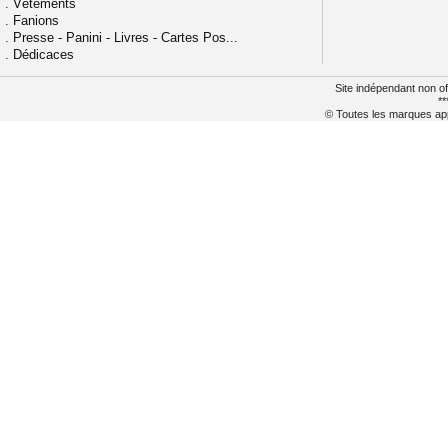
.
Vêtements
.
Fanions
.
Presse - Panini - Livres - Cartes Pos...
.
Dédicaces
Site indépendant non of
**
© Toutes les marques appa