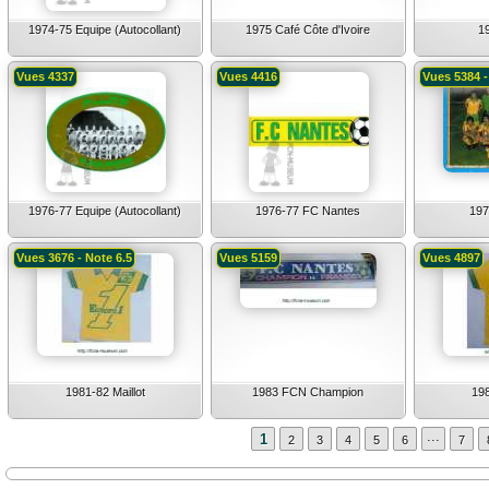
1974-75 Equipe (Autocollant)
1975 Café Côte d'Ivoire
1
Vues 4337
Vues 4416
Vues 5384 -
1976-77 Equipe (Autocollant)
1976-77 FC Nantes
197
Vues 3676 - Note 6.5
Vues 5159
Vues 4897
1981-82 Maillot
1983 FCN Champion
198
...
1
2
3
4
5
6
7