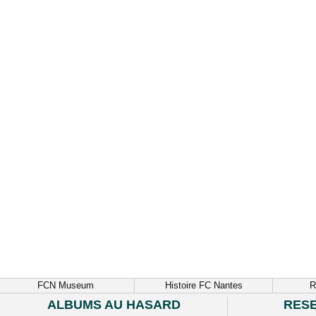
FCN Museum
Histoire FC Nantes
R
ALBUMS AU HASARD
RES