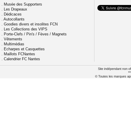
.
Musée des Supporters
.
Les Drapeaux
.
Dédicaces
.
Autocollants
.
Goodies divers et insolites FCN
.
Les Collections des VIPS
.
Porte-Clefs / Pin's / Fèves / Magnets
.
Vêtements
.
Multimédias
.
Echarpes et Casquettes
.
Maillots FCNantes
.
Calendrier FC Nantes
Site indépendant non of
**
© Toutes les marques appa