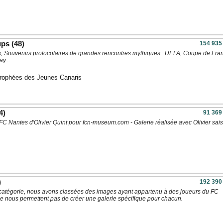
ups
(48)
154 935
 Souvenirs protocolaires de grandes rencontres mythiques : UEFA, Coupe de Fra
y...
rophées des Jeunes Canaris
4)
91 369
FC Nantes d'Olivier Quint pour fcn-museum.com - Galerie réalisée avec Olivier sai
)
192 390
catégorie, nous avons classées des images ayant appartenu à des joueurs du FC
e nous permettent pas de créer une galerie spécifique pour chacun.