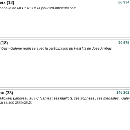
eix
(12)
66 934
rsonnelle de Mr DENOUEIX pour fcn-museum.com
(18)
90 975
ibas - Galerie réalisée avec la participation du Petit fils de José Arribas.
au
(33)
145 202
Mickaël Landreau au FC Nantes : ses maillots, ses trophées , ses médailles , Galer
cka saison 2009/2010