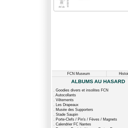
FCN Museum
Histo
ALBUMS AU HASARD
.
Goodies divers et insolites FCN
.
Autocollants
.
Vêtements
.
Les Drapeaux
.
Musée des Supporters
.
Stade Saupin
.
Porte-Clefs / Pin's / Fèves / Magnets
.
Calendrier FC Nantes