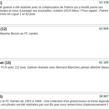
1)
53 338
te galerie a été réalisée avec la collaboration de Patrice qui a fouillé parmi ses
ntes et nous a partagé ses trouvailles, octobre 2014! Merci ! Pour rappel , Patrice
ches en Ligue 1 et 42 buts.
(12)
63 959
 Maxime Bossis au FC nantes
et
(15)
81 185
u FCN avec 111 buts. Galerie réalisée avec Bernard Blanchet, jamais détrôné depu
5)
38 907
c le FC Nantes de 1963 à 1968 - Une collection d'un grand joueur et d'une légend
 ces photos ont été réalisées par son fils que nous remercions chaleureusement !!