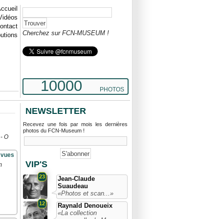
ccueil
Vidéos
ontact
Cherchez sur FCN-MUSEUM !
butions
10000
PHOTOS
NEWSLETTER
Recevez une fois par mois les dernières
photos du FCN-Museum !
 - O
 vues
VIP'S
m
23
Jean-Claude
Suaudeau
«Photos et scan...»
12
Raynald Denoueix
«La collection