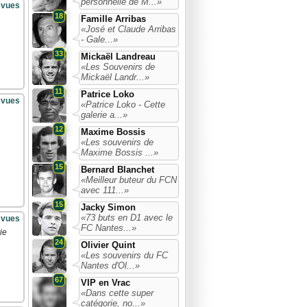
personnelle de M...»
 vues
18
Famille Arribas
«José et Claude Arribas
- Gale...»
33
Mickaël Landreau
«Les Souvenirs de
Mickaël Landr...»
11
Patrice Loko
 vues
«Patrice Loko - Cette
galerie a...»
12
Maxime Bossis
«Les souvenirs de
Maxime Bossis ...»
15
Bernard Blanchet
«Meilleur buteur du FCN
avec 111...»
15
Jacky Simon
«73 buts en D1 avec le
 vues
FC Nantes...»
ie
24
Olivier Quint
«Les souvenirs du FC
Nantes d'Ol...»
67
VIP en Vrac
«Dans cette super
catégorie, no...»