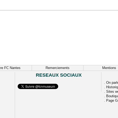
ire FC Nantes
Remerciements
Mentions
RESEAUX SOCIAUX
.
On parl
.
Histori
.
Sites w
.
Boutiq
.
Page G