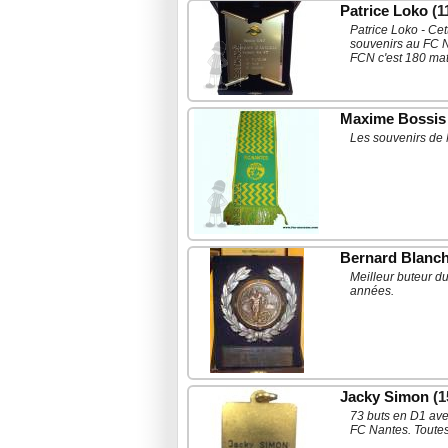
Patrice Loko
(1
Patrice Loko - Cet
souvenirs au FC Na
FCN c'est 180 mat
Maxime Bossis
Les souvenirs de
Bernard Blanch
Meilleur buteur d
années.
Jacky Simon
(1
73 buts en D1 ave
FC Nantes. Toutes