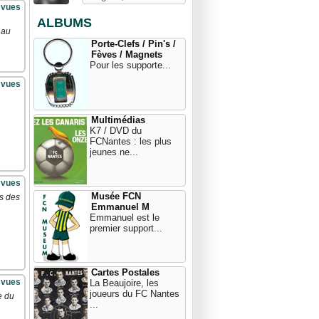
 vues
ALBUMS
 au
Porte-Clefs / Pin's /
Fèves / Magnets
Pour les supporte...
 vues
Multimédias
K7 / DVD du
FCNantes : les plus
jeunes ne...
 vues
Musée FCN
is des
Emmanuel M
Emmanuel est le
premier support...
Cartes Postales
 vues
La Beaujoire, les
joueurs du FC Nantes
e du
...