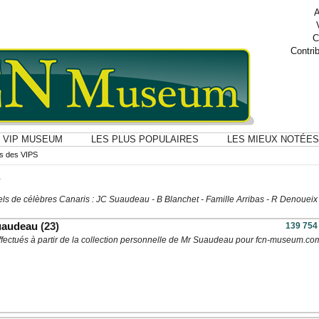
A
C
Contri
VIP MUSEUM
LES PLUS POPULAIRES
LES MIEUX NOTÉES
ns des VIPS
S
els de célèbres Canaris : JC Suaudeau - B Blanchet - Famille Arribas - R Denoueix
uaudeau
(23)
139 754
ffectués à partir de la collection personnelle de Mr Suaudeau pour fcn-museum.co