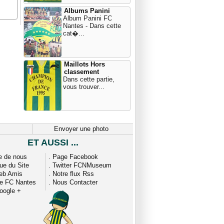
Albums Panini
Album Panini FC
Nantes - Dans cette
cat�...
Maillots Hors
classement
Dans cette partie,
vous trouver...
Envoyer une photo
ET AUSSI ...
e de nous
.
Page Facebook
que du Site
.
Twitter FCNMuseum
eb Amis
.
Notre flux Rss
ue FC Nantes
.
Nous Contacter
oogle +