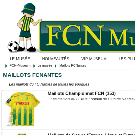
LE MUSÉE
NOUVEAUTÉS
VIP MUSEUM
LES PL
FCN-Museum
Le musée
Maillots FCNantes
MAILLOTS FCNANTES
Les maillots du FC Nantes de toutes les époques
Maillots Championnat FCN
(153)
Les maillots du FCN le Football de Club de Nantes 