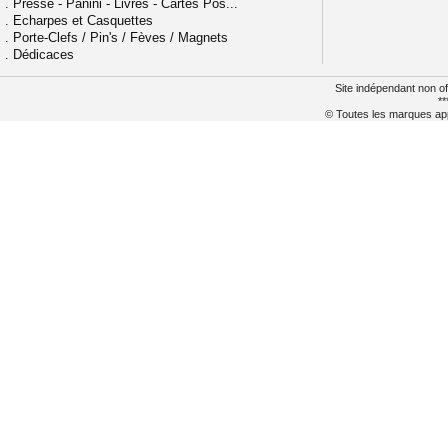
.
Presse - Panini - Livres - Cartes Pos...
.
Echarpes et Casquettes
.
Porte-Clefs / Pin's / Fèves / Magnets
.
Dédicaces
Site indépendant non of
**
© Toutes les marques appa