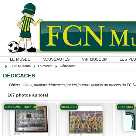
LE MUSÉE
NOUVEAUTÉS
VIP MUSEUM
LES PL
FCN-Museum
Le musée
Dédicaces
DÉDICACES
Objets , billets, maillots dédicacés par les joueurs actuels ou passés du FC 
167 photos au total
Vues 6295 - Note 10
Vues 2051
Vues 5651