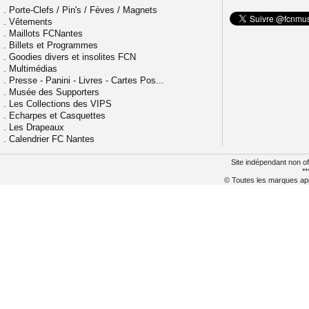
.
Porte-Clefs / Pin's / Fèves / Magnets
.
Vêtements
.
Maillots FCNantes
.
Billets et Programmes
.
Goodies divers et insolites FCN
.
Multimédias
.
Presse - Panini - Livres - Cartes Pos...
.
Musée des Supporters
.
Les Collections des VIPS
.
Echarpes et Casquettes
.
Les Drapeaux
.
Calendrier FC Nantes
Site indépendant non of
**
© Toutes les marques appa