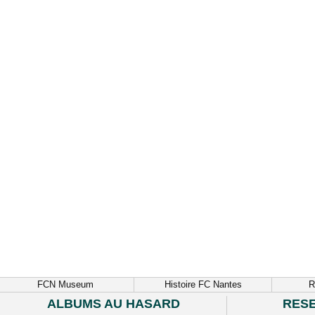
FCN Museum
Histoire FC Nantes
R
ALBUMS AU HASARD
RES