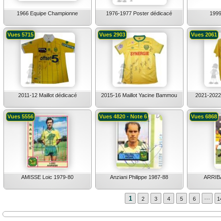
1966 Equipe Championne
1976-1977 Poster dédicacé
1999
Vues 5715
Vues 2903
Vues 2061
2011-12 Maillot dédicacé
2015-16 Maillot Yacine Bammou
2021-2022 
Vues 5556
Vues 4820 - Note 6
Vues 6868
AMISSE Loic 1979-80
Anziani Philippe 1987-88
ARRIBA
...
1
2
3
4
5
6
1