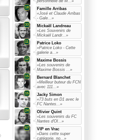
personnelle de M...»
18
Famille Arribas
«José et Claude Arribas
- Gale...»
33
Mickaël Landreau
«Les Souvenirs de
Mickaël Landr...»
11
Patrice Loko
«Patrice Loko - Cette
galerie a...»
12
Maxime Bossis
«Les souvenirs de
Maxime Bossis ...»
15
Bernard Blanchet
«Meilleur buteur du FCN
avec 111...»
15
Jacky Simon
«73 buts en D1 avec le
FC Nantes...»
24
Olivier Quint
«Les souvenirs du FC
Nantes d'Ol...»
67
VIP en Vrac
«Dans cette super
catégorie, no...»