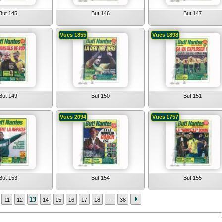
But 145
But 146
But 147
Vues 1855
Vues 1898
But 149
But 150
But 151
Vues 2094
Vues 1757
But 153
But 154
But 155
...
13
11
12
14
15
16
17
18
38