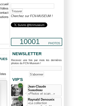
ccueil
Vidéos
ontact
Cherchez sur FCN-MUSEUM !
butions
10001
PHOTOS
NEWSLETTER
VUES
Recevez une fois par mois les dernières
photos du FCN-Museum !
otes
VIP'S
23
Jean-Claude
Suaudeau
«Photos et scan...»
12
Raynald Denoueix
«La collection