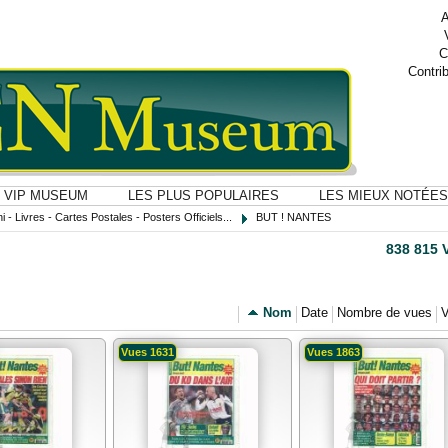
A
C
Contri
VIP MUSEUM
LES PLUS POPULAIRES
LES MIEUX NOTÉES
i - Livres - Cartes Postales - Posters Officiels...
BUT ! NANTES
838 815 
Nom
Date
Nombre de vues
V
Vues 1631
Vues 1863