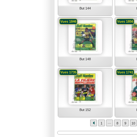
But 144
Vues 1846
Vues 1856
But 148
Vues 1735
Vues 1741
But 152
...
1
8
9
10