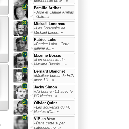
personnelle de M...»
18
Famille Arribas
«José et Claude Arribas
- Gale...»
33
Mickaël Landreau
«Les Souvenirs de
Mickaël Landr...»
11
Patrice Loko
«Patrice Loko - Cette
galerie a...»
12
Maxime Bossis
«Les souvenirs de
Maxime Bossis ...»
15
Bernard Blanchet
«Meilleur buteur du FCN
avec 111...»
15
Jacky Simon
«73 buts en D1 avec le
FC Nantes...»
24
Olivier Quint
«Les souvenirs du FC
Nantes d'Ol...»
67
VIP en Vrac
«Dans cette super
catégorie, no...»