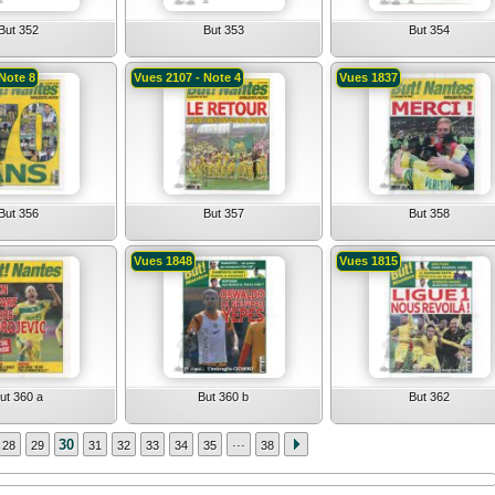
But 352
But 353
But 354
Note 8
Vues 2107 - Note 4
Vues 1837
But 356
But 357
But 358
Vues 1848
Vues 1815
ut 360 a
But 360 b
But 362
...
30
28
29
31
32
33
34
35
38