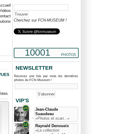
ccueil
Vidéos
ontact
Cherchez sur FCN-MUSEUM !
butions
10001
PHOTOS
NEWSLETTER
VUES
Recevez une fois par mois les dernières
photos du FCN-Museum !
otes
VIP'S
23
Jean-Claude
Suaudeau
«Photos et scan...»
12
Raynald Denoueix
«La collection