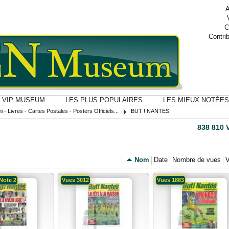
A
C
Contri
VIP MUSEUM
LES PLUS POPULAIRES
LES MIEUX NOTÉES
i - Livres - Cartes Postales - Posters Officiels...
BUT ! NANTES
838 810 
Nom
Date
Nombre de vues
V
Note 2
Vues 3012
Vues 1883