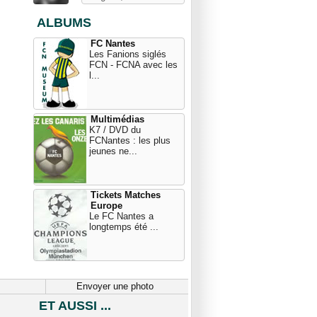
ALBUMS
FC Nantes
Les Fanions siglés
FCN - FCNA avec les
l...
Multimédias
K7 / DVD du
FCNantes : les plus
jeunes ne...
Tickets Matches
Europe
Le FC Nantes a
longtemps été ...
Envoyer une photo
ET AUSSI ...