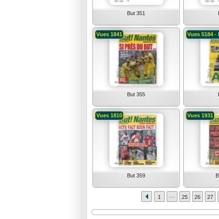
But 351
Vues 1841
Vues 5184 - 
But 355
Vues 1810
Vues 1931
But 359
B
...
1
25
26
27