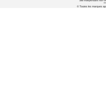
Site indépendant non of
**
© Toutes les marques appa