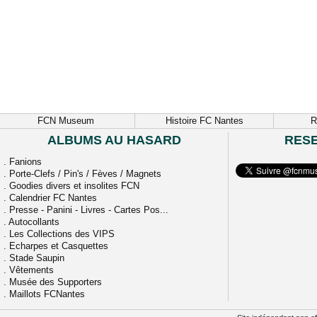
FCN Museum
Histoire FC Nantes
R
ALBUMS AU HASARD
RES
.
Fanions
.
Porte-Clefs / Pin's / Fèves / Magnets
.
Goodies divers et insolites FCN
.
Calendrier FC Nantes
.
Presse - Panini - Livres - Cartes Pos...
.
Autocollants
.
Les Collections des VIPS
.
Echarpes et Casquettes
.
Stade Saupin
.
Vêtements
.
Musée des Supporters
.
Maillots FCNantes