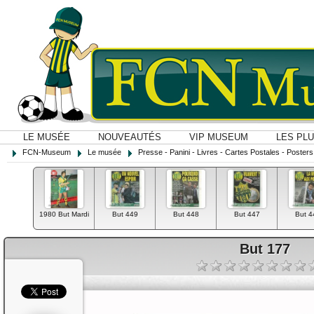
LE MUSÉE
NOUVEAUTÉS
VIP MUSEUM
LES PL
FCN-Museum
Le musée
Presse - Panini - Livres - Cartes Postales - Posters O
1980 But Mardi
But 449
But 448
But 447
But 4
But 177