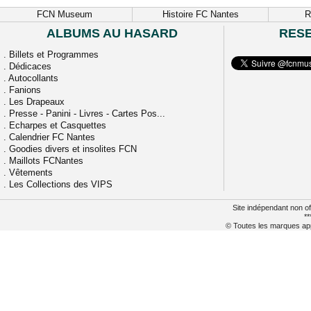
FCN Museum
Histoire FC Nantes
R
ALBUMS AU HASARD
RES
.
Billets et Programmes
.
Dédicaces
.
Autocollants
.
Fanions
.
Les Drapeaux
.
Presse - Panini - Livres - Cartes Pos...
.
Echarpes et Casquettes
.
Calendrier FC Nantes
.
Goodies divers et insolites FCN
.
Maillots FCNantes
.
Vêtements
.
Les Collections des VIPS
Site indépendant non of
**
© Toutes les marques appa