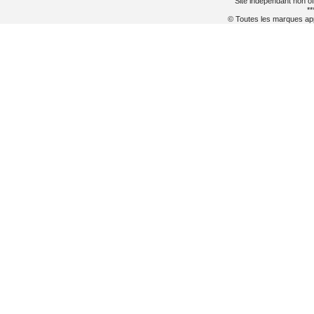
Site indépendant non of
**
© Toutes les marques appa