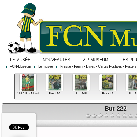
LE MUSÉE
NOUVEAUTÉS
VIP MUSEUM
LES PL
FCN-Museum
Le musée
Presse - Panini - Livres - Cartes Postales - Posters O
1980 But Mardi
But 449
But 448
But 447
But 4
But 222