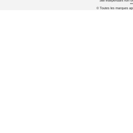
Site indépendant non of
**
© Toutes les marques appa