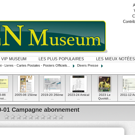
A
C
Contri
VIP MUSEUM
LES PLUS POPULAIRES
LES MIEUX NOTÉES
i - Livres - Cartes Postales - Posters Officiels...
Divers Presse
5-86
2005-06 15ème
2019-20 26ème
2023-24 Amical
2023 Le
2011-12 A
oi...
...
...
...
Quotidi...
...
0-01 Campagne abonnement