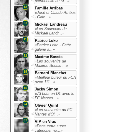
personnelle de M...»
18
Famille Arribas
«José et Claude Arribas
- Gale...»
33
Mickaël Landreau
«Les Souvenirs de
Mickaël Landr...»
11
Patrice Loko
«Patrice Loko - Cette
galerie a...»
12
Maxime Bossis
«Les souvenirs de
Maxime Bossis ...»
15
Bernard Blanchet
«Meilleur buteur du FCN
avec 111...»
15
Jacky Simon
«73 buts en D1 avec le
FC Nantes...»
24
Olivier Quint
«Les souvenirs du FC
Nantes d'Ol...»
67
VIP en Vrac
«Dans cette super
catégorie, no...»