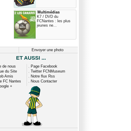
Multimédias
K7 / DVD du
FCNantes : les plus
jeunes ne...
Envoyer une photo
ET AUSSI ...
e de nous
.
Page Facebook
que du Site
.
Twitter FCNMuseum
eb Amis
.
Notre flux Rss
ue FC Nantes
.
Nous Contacter
oogle +