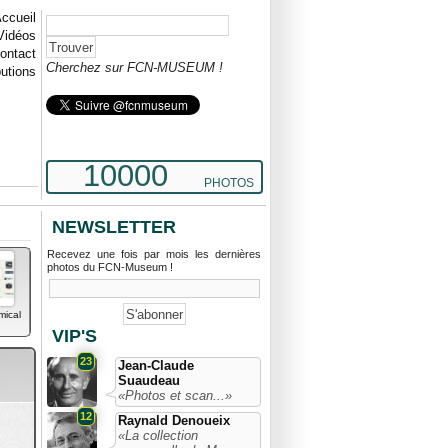
ccueil
Vidéos
ontact
Cherchez sur FCN-MUSEUM !
butions
10000
PHOTOS
NEWSLETTER
Recevez une fois par mois les dernières
photos du FCN-Museum !
mical
VIP'S
23
Jean-Claude
Suaudeau
«Photos et scan...»
12
Raynald Denoueix
«La collection