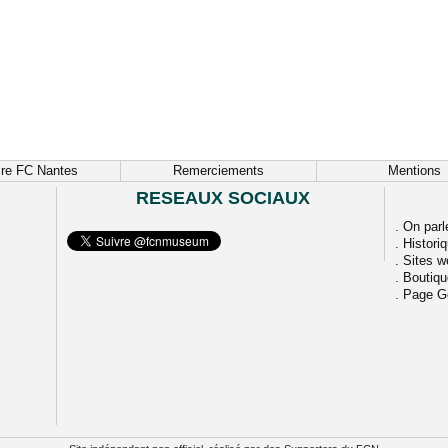
ire FC Nantes
Remerciements
Mentions
RESEAUX SOCIAUX
.
On parl
.
Histori
.
Sites w
.
Boutiq
.
Page G