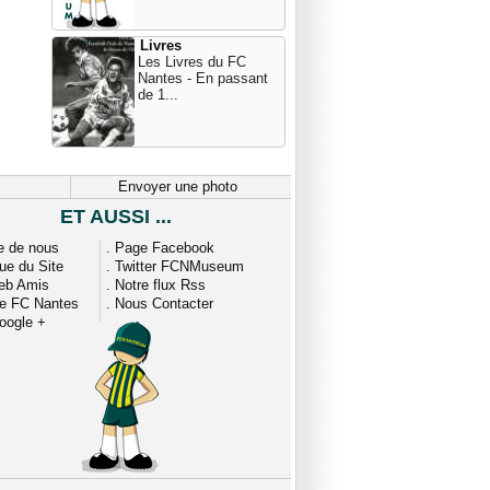
Livres
Les Livres du FC
Nantes - En passant
de 1...
Envoyer une photo
ET AUSSI ...
e de nous
.
Page Facebook
que du Site
.
Twitter FCNMuseum
eb Amis
.
Notre flux Rss
ue FC Nantes
.
Nous Contacter
oogle +