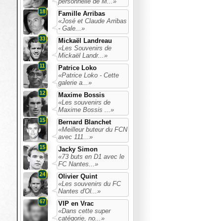
personnelle de M...»
18
Famille Arribas
«José et Claude Arribas
- Gale...»
33
Mickaël Landreau
«Les Souvenirs de
Mickaël Landr...»
11
Patrice Loko
«Patrice Loko - Cette
galerie a...»
12
Maxime Bossis
«Les souvenirs de
Maxime Bossis ...»
15
Bernard Blanchet
«Meilleur buteur du FCN
avec 111...»
15
Jacky Simon
«73 buts en D1 avec le
FC Nantes...»
24
Olivier Quint
«Les souvenirs du FC
Nantes d'Ol...»
67
VIP en Vrac
«Dans cette super
catégorie, no...»