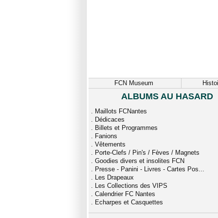
FCN Museum
Histo
ALBUMS AU HASARD
.
Maillots FCNantes
.
Dédicaces
.
Billets et Programmes
.
Fanions
.
Vêtements
.
Porte-Clefs / Pin's / Fèves / Magnets
.
Goodies divers et insolites FCN
.
Presse - Panini - Livres - Cartes Pos...
.
Les Drapeaux
.
Les Collections des VIPS
.
Calendrier FC Nantes
.
Echarpes et Casquettes