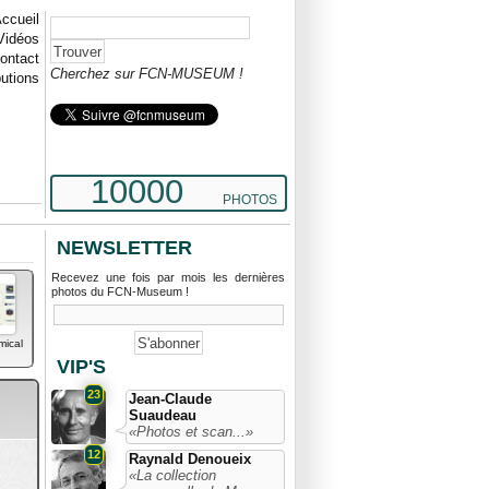
ccueil
Vidéos
ontact
Cherchez sur FCN-MUSEUM !
butions
10000
PHOTOS
NEWSLETTER
Recevez une fois par mois les dernières
photos du FCN-Museum !
mical
VIP'S
23
Jean-Claude
Suaudeau
«Photos et scan...»
12
Raynald Denoueix
«La collection