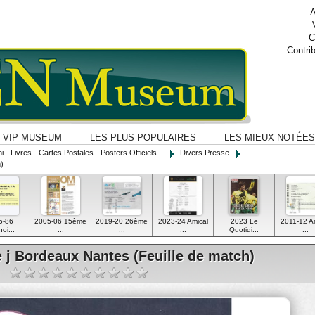
A
C
Contri
VIP MUSEUM
LES PLUS POPULAIRES
LES MIEUX NOTÉES
i - Livres - Cartes Postales - Posters Officiels...
Divers Presse
)
5-86
2005-06 15ème
2019-20 26ème
2023-24 Amical
2023 Le
2011-12 A
oi...
...
...
...
Quotidi...
...
 j Bordeaux Nantes (Feuille de match)