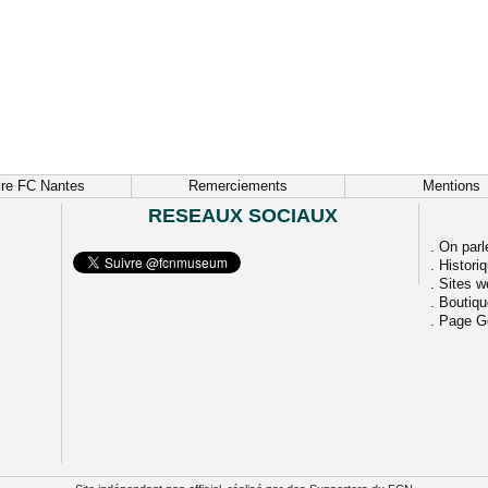
ire FC Nantes
Remerciements
Mentions
RESEAUX SOCIAUX
.
On parl
.
Histori
.
Sites w
.
Boutiq
.
Page G