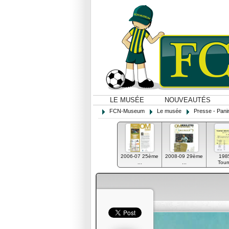
LE MUSÉE
NOUVEAUTÉS
FCN-Museum
Le musée
Presse - Panin
2006-07 25ème
2008-09 29ème
198
...
...
Tourn