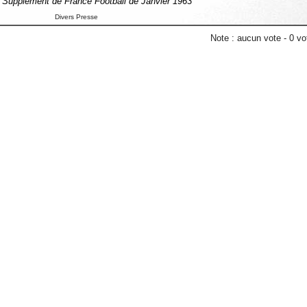
u Supplément de France Football de Janvier 1963
Divers Presse
Note :
aucun vote
-
0
vot