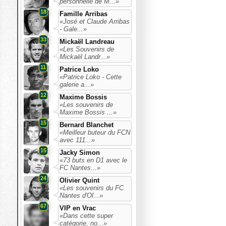
personnelle de M...»
18
Famille Arribas
«José et Claude Arribas
- Gale...»
33
Mickaël Landreau
«Les Souvenirs de
Mickaël Landr...»
11
Patrice Loko
«Patrice Loko - Cette
galerie a...»
12
Maxime Bossis
«Les souvenirs de
Maxime Bossis ...»
15
Bernard Blanchet
«Meilleur buteur du FCN
avec 111...»
15
Jacky Simon
«73 buts en D1 avec le
FC Nantes...»
24
Olivier Quint
«Les souvenirs du FC
Nantes d'Ol...»
67
VIP en Vrac
«Dans cette super
catégorie, no...»