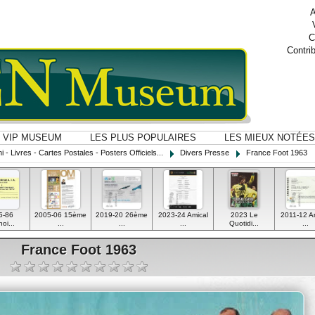
A
C
Contri
VIP MUSEUM
LES PLUS POPULAIRES
LES MIEUX NOTÉES
i - Livres - Cartes Postales - Posters Officiels...
Divers Presse
France Foot 1963
5-86
2005-06 15ème
2019-20 26ème
2023-24 Amical
2023 Le
2011-12 A
oi...
...
...
...
Quotidi...
...
France Foot 1963