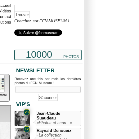
ccueil
Vidéos
ontact
Cherchez sur FCN-MUSEUM !
butions
10000
PHOTOS
NEWSLETTER
Recevez une fois par mois les dernières
photos du FCN-Museum !
mical
VIP'S
23
Jean-Claude
Suaudeau
«Photos et scan...»
12
Raynald Denoueix
«La collection