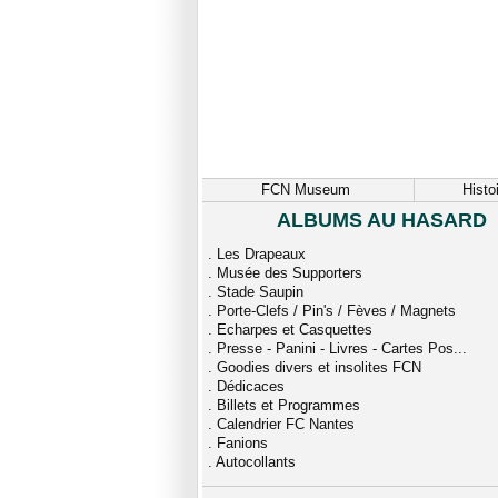
FCN Museum
Histo
ALBUMS AU HASARD
.
Les Drapeaux
.
Musée des Supporters
.
Stade Saupin
.
Porte-Clefs / Pin's / Fèves / Magnets
.
Echarpes et Casquettes
.
Presse - Panini - Livres - Cartes Pos...
.
Goodies divers et insolites FCN
.
Dédicaces
.
Billets et Programmes
.
Calendrier FC Nantes
.
Fanions
.
Autocollants