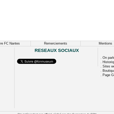
ire FC Nantes
Remerciements
Mentions
RESEAUX SOCIAUX
.
On parl
.
Histori
.
Sites w
.
Boutiq
.
Page G