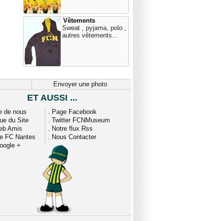
Vêtements
Sweat , pyjama, polo ,
autres vêtements...
Envoyer une photo
ET AUSSI ...
e de nous
.
Page Facebook
que du Site
.
Twitter FCNMuseum
eb Amis
.
Notre flux Rss
ue FC Nantes
.
Nous Contacter
oogle +