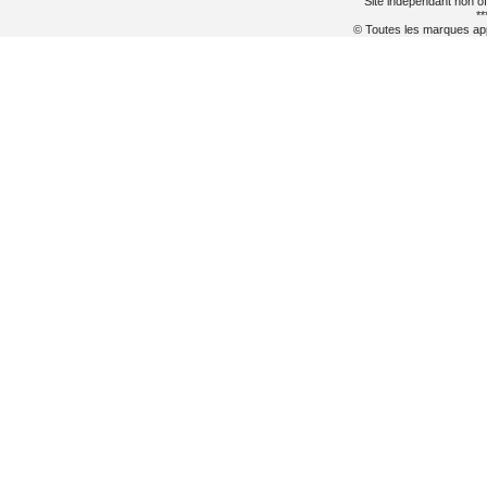
Site indépendant non of
**
© Toutes les marques appa