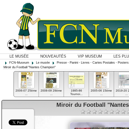
LE MUSÉE
NOUVEAUTÉS
VIP MUSEUM
LES PL
FCN-Museum
Le musée
Presse - Panini - Livres - Cartes Postales - Posters O
Miroir du Football "Nantes Champion"
2006-07 25ème
2008-09 29ème
1985-86
2005-06 15ème
2019-20 
...
...
Tournoi...
...
...
Miroir du Football "Nant