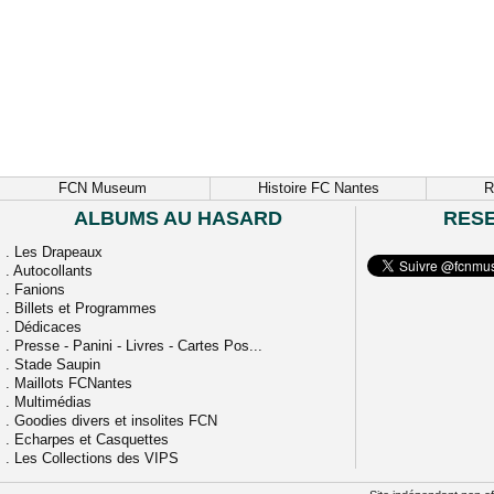
FCN Museum
Histoire FC Nantes
R
ALBUMS AU HASARD
RES
.
Les Drapeaux
.
Autocollants
.
Fanions
.
Billets et Programmes
.
Dédicaces
.
Presse - Panini - Livres - Cartes Pos...
.
Stade Saupin
.
Maillots FCNantes
.
Multimédias
.
Goodies divers et insolites FCN
.
Echarpes et Casquettes
.
Les Collections des VIPS