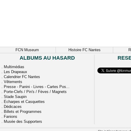
FCN Museum
Histoire FC Nantes
R
ALBUMS AU HASARD
RES
.
Multimédias
.
Les Drapeaux
.
Calendrier FC Nantes
.
Vêtements
.
Presse - Panini - Livres - Cartes Pos...
.
Porte-Clefs / Pin's / Fèves / Magnets
.
Stade Saupin
.
Echarpes et Casquettes
.
Dédicaces
.
Billets et Programmes
.
Fanions
.
Musée des Supporters