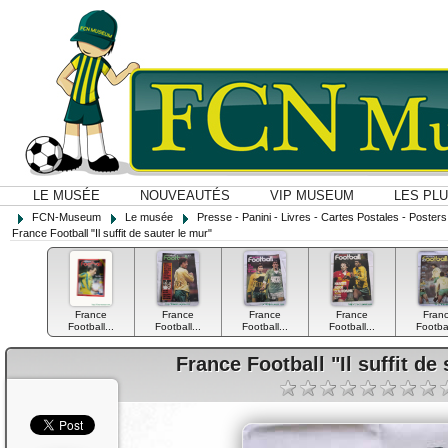
LE MUSÉE
NOUVEAUTÉS
VIP MUSEUM
LES PL
FCN-Museum
Le musée
Presse - Panini - Livres - Cartes Postales - Posters O
France Football "Il suffit de sauter le mur"
France
France
France
France
Fran
Football...
Football...
Football...
Football...
Footbal
France Football "Il suffit de