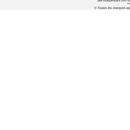
Site indépendant non of
**
© Toutes les marques appa