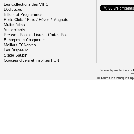
.
Les Collections des VIPS
.
Dédicaces
.
Billets et Programmes
.
Porte-Clefs / Pin's / Fèves / Magnets
.
Multimédias
.
Autocollants
.
Presse - Panini - Livres - Cartes Pos...
.
Echarpes et Casquettes
.
Maillots FCNantes
.
Les Drapeaux
.
Stade Saupin
.
Goodies divers et insolites FCN
Site indépendant non of
**
© Toutes les marques appa