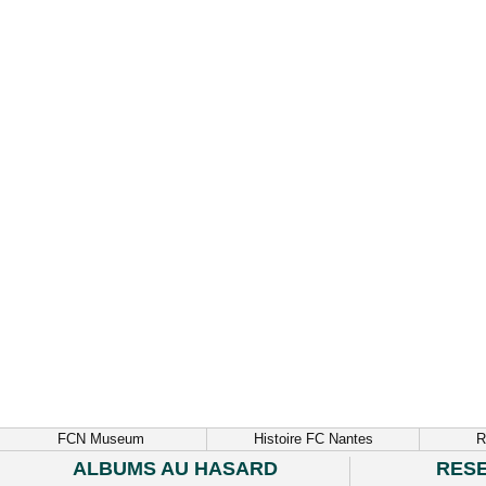
FCN Museum
Histoire FC Nantes
R
ALBUMS AU HASARD
RES