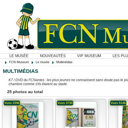
LE MUSÉE
NOUVEAUTÉS
VIP MUSEUM
LES PL
FCN-Museum
Le musée
Multimédias
MULTIMÉDIAS
K7 / DVD du FCNantes : les plus jeunes ne connaissent sans doute pas le plai
chambre comme s'ils étaient au stade.
25 photos au total
Vues 3396
Vues 3730
Vues 5146