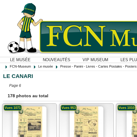
LE MUSÉE
NOUVEAUTÉS
VIP MUSEUM
LES PL
FCN-Museum
Le musée
Presse - Panini - Livres - Cartes Postales - Posters O
LE CANARI
Page 6
178 photos au total
Vues 1071
Vues 953
Vues 1010