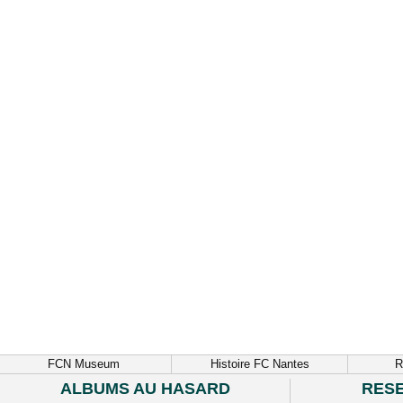
FCN Museum
Histoire FC Nantes
R
ALBUMS AU HASARD
RES