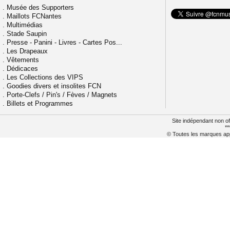
.
Musée des Supporters
.
Maillots FCNantes
.
Multimédias
.
Stade Saupin
.
Presse - Panini - Livres - Cartes Pos...
.
Les Drapeaux
.
Vêtements
.
Dédicaces
.
Les Collections des VIPS
.
Goodies divers et insolites FCN
.
Porte-Clefs / Pin's / Fèves / Magnets
.
Billets et Programmes
Site indépendant non of
**
© Toutes les marques appa