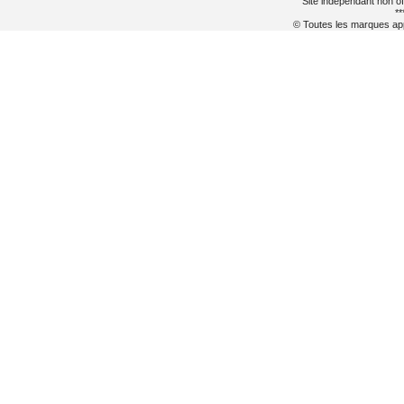
Site indépendant non of
**
© Toutes les marques appa