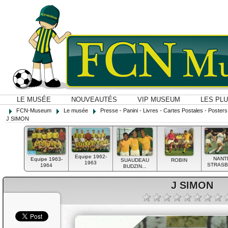
LE MUSÉE
NOUVEAUTÉS
VIP MUSEUM
LES PL
FCN-Museum
Le musée
Presse - Panini - Livres - Cartes Postales - Posters O
J SIMON
Equipe 1962-
NANT
Equipe 1963-
SUAUDEAU
ROBIN
1963
STRASBO
1964
BUDZIN...
J SIMON