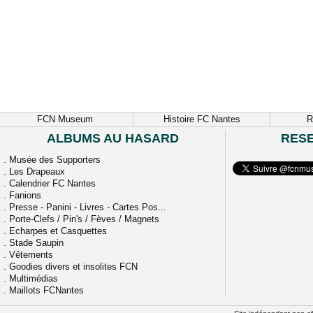
FCN Museum
Histoire FC Nantes
R
ALBUMS AU HASARD
RES
.
Musée des Supporters
.
Les Drapeaux
.
Calendrier FC Nantes
.
Fanions
.
Presse - Panini - Livres - Cartes Pos...
.
Porte-Clefs / Pin's / Fèves / Magnets
.
Echarpes et Casquettes
.
Stade Saupin
.
Vêtements
.
Goodies divers et insolites FCN
.
Multimédias
.
Maillots FCNantes