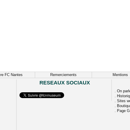
ire FC Nantes
Remerciements
Mentions
RESEAUX SOCIAUX
.
On parl
.
Histori
.
Sites w
.
Boutiq
.
Page G