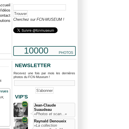
ccueil
Vidéos
ontact
Cherchez sur FCN-MUSEUM !
butions
10000
PHOTOS
NEWSLETTER
Recevez une fois par mois les dernières
photos du FCN-Museum !
s
 vues
VIP'S
ux,
23
Jean-Claude
Suaudeau
«Photos et scan...»
12
Raynald Denoueix
«La collection