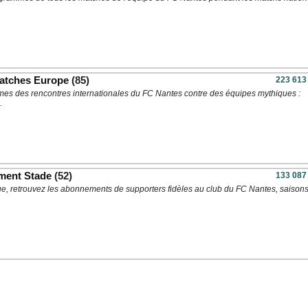
atches Europe
(85)
223 613
es des rencontres internationales du FC Nantes contre des équipes mythiques :
.
ment Stade
(52)
133 087
ue, retrouvez les abonnements de supporters fidèles au club du FC Nantes, saison