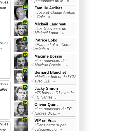
personnelle de M...»
 vues
18
Famille Arribas
sion
«José et Claude Arribas
- Gale...»
33
Mickaël Landreau
«Les Souvenirs de
Mickaël Landr...»
11
Patrice Loko
 vues
«Patrice Loko - Cette
galerie a...»
la
12
Maxime Bossis
«Les souvenirs de
Maxime Bossis ...»
15
Bernard Blanchet
«Meilleur buteur du FCN
avec 111...»
 vues
15
Jacky Simon
allez
«73 buts en D1 avec le
FC Nantes...»
24
Olivier Quint
«Les souvenirs du FC
Nantes d'Ol...»
67
VIP en Vrac
 vues
«Dans cette super
catégorie, no...»
aux.