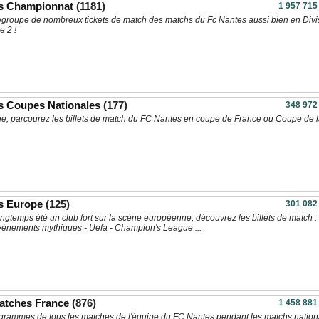
es Championnat
(1181)
1 957 715
regroupe de nombreux tickets de match des matchs du Fc Nantes aussi bien en Divi
e 2 !
s Coupes Nationales
(177)
348 972
ue, parcourez les billets de match du FC Nantes en coupe de France ou Coupe de 
s Europe
(125)
301 082
ngtemps été un club fort sur la scène européenne, découvrez les billets de match : 
événements mythiques - Uefa - Champion's League ...
tches France
(876)
1 458 881
grammes de tous les matches de l'équipe du FC Nantes pendant les matchs nation