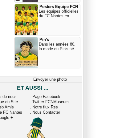
Posters Equipe FCN
Les équipes officielles
du FC Nantes en...
Pin's
Dans les années 80,
la mode du Pin's sé...
Envoyer une photo
ET AUSSI ...
e de nous
.
Page Facebook
que du Site
.
Twitter FCNMuseum
eb Amis
.
Notre flux Rss
ue FC Nantes
.
Nous Contacter
oogle +