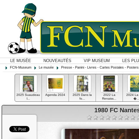
LE MUSÉE
NOUVEAUTÉS
VIP MUSEUM
LES PL
FCN-Museum
Le musée
Presse - Panini - Livres - Cartes Postales - Posters O
2025 Suaudeau
Agenda 2024
2025 Dans la
2022 La
2024 La 
l...
fo...
Renaiss...
�..
1980 FC Nante