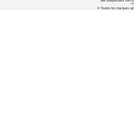
Site indépendant non of
**
© Toutes les marques appa