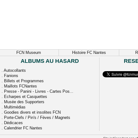
FCN Museum
Histoire FC Nantes
R
ALBUMS AU HASARD
RES
.
Autocollants
.
Fanions
.
Billets et Programmes
.
Maillots FCNantes
.
Presse - Panini - Livres - Cartes Pos...
.
Echarpes et Casquettes
.
Musée des Supporters
.
Multimédias
.
Goodies divers et insolites FCN
.
Porte-Clefs / Pin's / Fèves / Magnets
.
Dédicaces
.
Calendrier FC Nantes