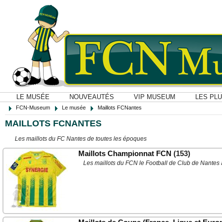
LE MUSÉE
NOUVEAUTÉS
VIP MUSEUM
LES PL
FCN-Museum
Le musée
Maillots FCNantes
MAILLOTS FCNANTES
Les maillots du FC Nantes de toutes les époques
Maillots Championnat FCN
(153)
Les maillots du FCN le Football de Club de Nantes 