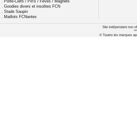
.
Porte-Clefs / Pin's / Fèves / Magnets
.
Goodies divers et insolites FCN
.
Stade Saupin
.
Maillots FCNantes
Site indépendant non of
**
© Toutes les marques appa