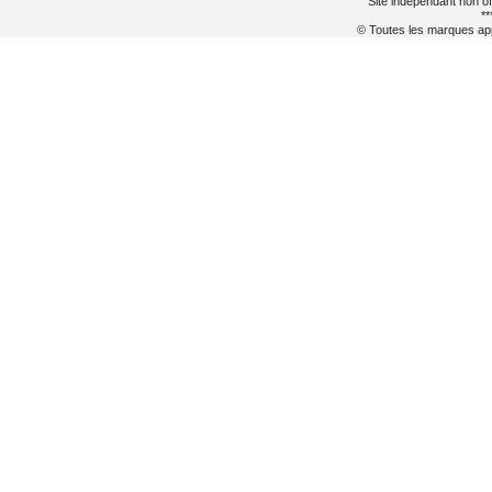
Site indépendant non of
**
© Toutes les marques appa