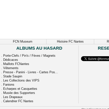
FCN Museum
Histoire FC Nantes
R
ALBUMS AU HASARD
RES
.
Porte-Clefs / Pin's / Fèves / Magnets
.
Dédicaces
.
Maillots FCNantes
.
Vêtements
.
Presse - Panini - Livres - Cartes Pos...
.
Stade Saupin
.
Les Collections des VIPS
.
Fanions
.
Echarpes et Casquettes
.
Musée des Supporters
.
Les Drapeaux
.
Calendrier FC Nantes