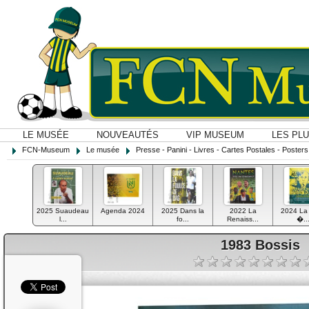
LE MUSÉE
NOUVEAUTÉS
VIP MUSEUM
LES PL
FCN-Museum
Le musée
Presse - Panini - Livres - Cartes Postales - Posters O
2025 Suaudeau
Agenda 2024
2025 Dans la
2022 La
2024 La 
l...
fo...
Renaiss...
�..
1983 Bossis