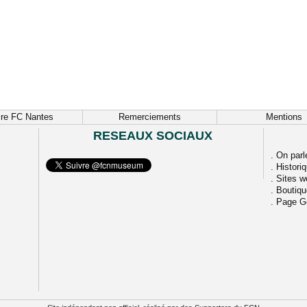
ire FC Nantes
Remerciements
Mentions
RESEAUX SOCIAUX
.
On parl
.
Histori
.
Sites w
.
Boutiq
.
Page G