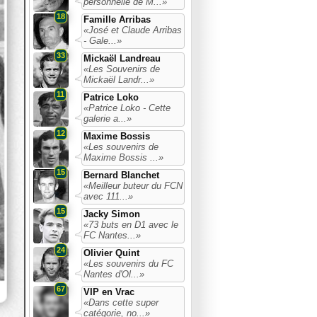
personnelle de M...»
18
Famille Arribas
«José et Claude Arribas
- Gale...»
33
Mickaël Landreau
«Les Souvenirs de
Mickaël Landr...»
11
Patrice Loko
«Patrice Loko - Cette
galerie a...»
12
Maxime Bossis
«Les souvenirs de
Maxime Bossis ...»
15
Bernard Blanchet
«Meilleur buteur du FCN
avec 111...»
15
Jacky Simon
«73 buts en D1 avec le
FC Nantes...»
24
Olivier Quint
«Les souvenirs du FC
Nantes d'Ol...»
67
VIP en Vrac
«Dans cette super
catégorie, no...»