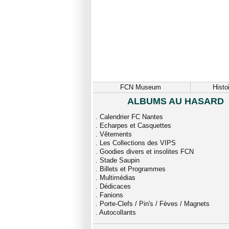
FCN Museum
Histo
ALBUMS AU HASARD
.
Calendrier FC Nantes
.
Echarpes et Casquettes
.
Vêtements
.
Les Collections des VIPS
.
Goodies divers et insolites FCN
.
Stade Saupin
.
Billets et Programmes
.
Multimédias
.
Dédicaces
.
Fanions
.
Porte-Clefs / Pin's / Fèves / Magnets
.
Autocollants