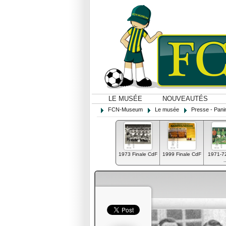
LE MUSÉE
NOUVEAUTÉS
FCN-Museum
Le musée
Presse - Panin
1973 Finale CdF
1999 Finale CdF
1971-7
.