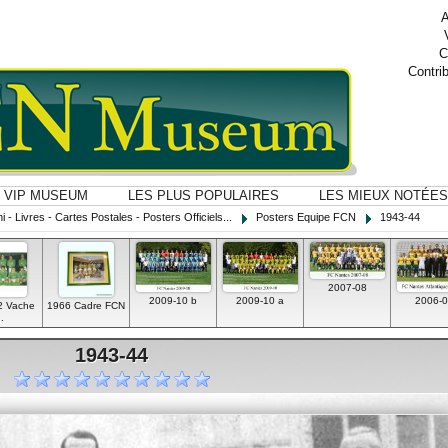
A
C
Contri
VIP MUSEUM
LES PLUS POPULAIRES
LES MIEUX NOTÉES
i - Livres - Cartes Postales - Posters Officiels...
Posters Equipe FCN
1943-44
2007-08
2009-10 b
2009-10 a
2006-0
2 Vache
1966 Cadre FCN
..
1943-44