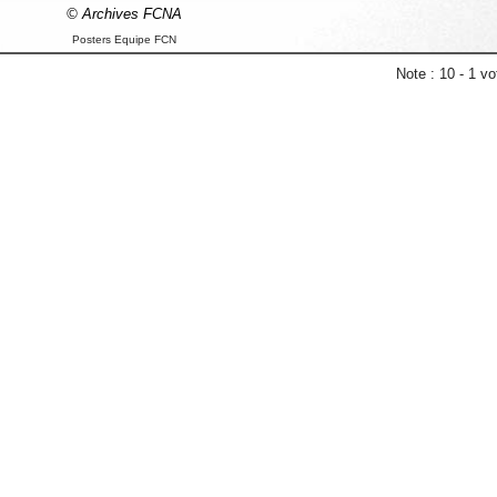
© Archives FCNA
Posters Equipe FCN
Note :
10
-
1
vot