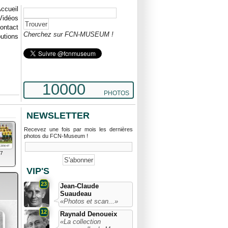
ccueil
Vidéos
ontact
Cherchez sur FCN-MUSEUM !
butions
10000
PHOTOS
NEWSLETTER
Recevez une fois par mois les dernières
photos du FCN-Museum !
7
VIP'S
23
Jean-Claude
Suaudeau
«Photos et scan...»
12
Raynald Denoueix
«La collection