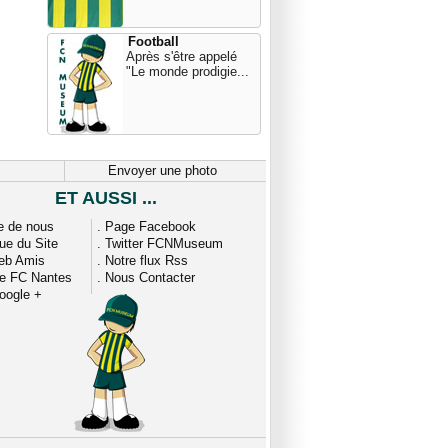
Football
Après s'être appelé
"Le monde prodigie...
Envoyer une photo
ET AUSSI ...
e de nous
.
Page Facebook
que du Site
.
Twitter FCNMuseum
eb Amis
.
Notre flux Rss
ue FC Nantes
.
Nous Contacter
oogle +