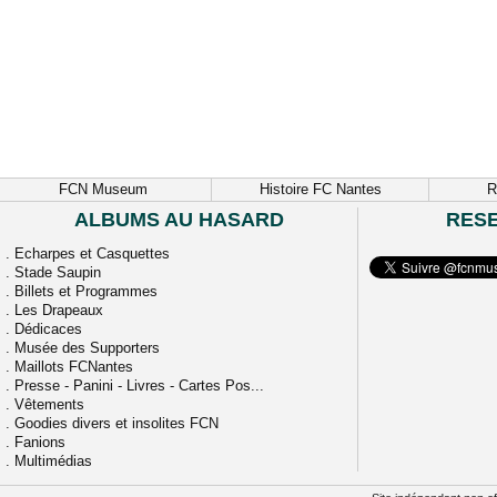
FCN Museum
Histoire FC Nantes
R
ALBUMS AU HASARD
RES
.
Echarpes et Casquettes
.
Stade Saupin
.
Billets et Programmes
.
Les Drapeaux
.
Dédicaces
.
Musée des Supporters
.
Maillots FCNantes
.
Presse - Panini - Livres - Cartes Pos...
.
Vêtements
.
Goodies divers et insolites FCN
.
Fanions
.
Multimédias