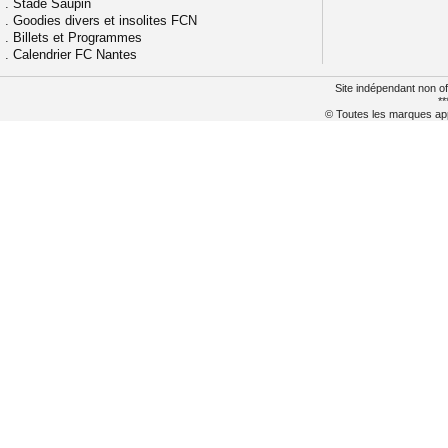
.
Stade Saupin
.
Goodies divers et insolites FCN
.
Billets et Programmes
.
Calendrier FC Nantes
Site indépendant non of
**
© Toutes les marques appa