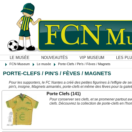
LE MUSÉE
NOUVEAUTÉS
VIP MUSEUM
LES PL
FCN-Museum
Le musée
Porte-Clefs / Pin's / Fèves / Magnets
PORTE-CLEFS / PIN'S / FÈVES / MAGNETS
Pour les supporters, le FC Nantes a créé des petites figurines à l'effigie de 
pin's, insigne, Magnets aimantés, porte-clefs et même des fèves pour la galette
Porte Clefs
(141)
Pour conserver ses clefs, et se promener partout ave
clefs. Découvrez la collection de porte-clefs en l'