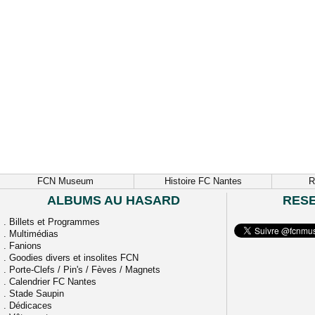
FCN Museum
Histoire FC Nantes
R
ALBUMS AU HASARD
RES
.
Billets et Programmes
.
Multimédias
.
Fanions
.
Goodies divers et insolites FCN
.
Porte-Clefs / Pin's / Fèves / Magnets
.
Calendrier FC Nantes
.
Stade Saupin
.
Dédicaces