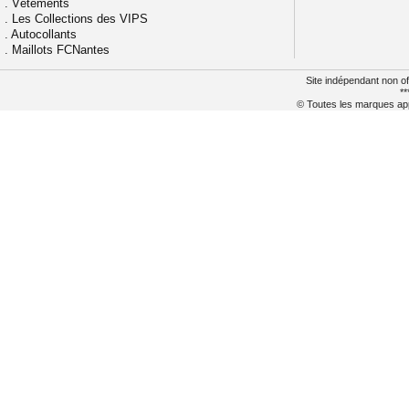
.
Vêtements
.
Les Collections des VIPS
.
Autocollants
.
Maillots FCNantes
Site indépendant non of
**
© Toutes les marques appa