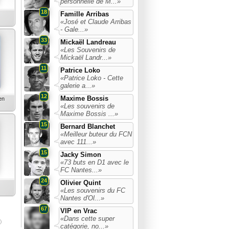
personnelle de M...»
18
Famille Arribas
«José et Claude Arribas
- Gale...»
33
Mickaël Landreau
«Les Souvenirs de
Mickaël Landr...»
11
Patrice Loko
«Patrice Loko - Cette
galerie a...»
12
Maxime Bossis
en
«Les souvenirs de
Maxime Bossis ...»
15
Bernard Blanchet
«Meilleur buteur du FCN
avec 111...»
15
Jacky Simon
«73 buts en D1 avec le
FC Nantes...»
24
Olivier Quint
«Les souvenirs du FC
Nantes d'Ol...»
67
VIP en Vrac
«Dans cette super
catégorie, no...»