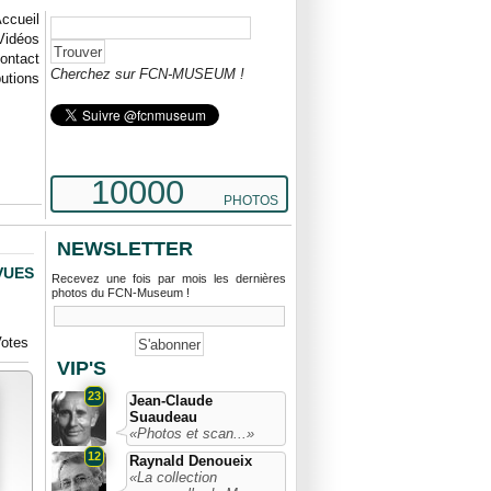
ccueil
Vidéos
ontact
Cherchez sur FCN-MUSEUM !
butions
10000
PHOTOS
NEWSLETTER
VUES
Recevez une fois par mois les dernières
photos du FCN-Museum !
otes
VIP'S
23
Jean-Claude
Suaudeau
«Photos et scan...»
12
Raynald Denoueix
«La collection