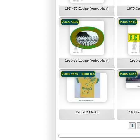
1974-75 Equipe (Autocollant)
1975 Caf
Vues 4336
Vues 4416
1976-77 Equipe (Autocollant)
1976-
Vues 3676 - Note 6.5
Vues 5157
1981-82 Maillot
1983 
1