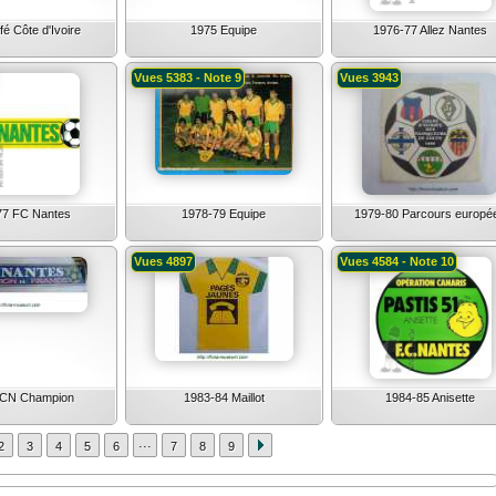
é Côte d'Ivoire
1975 Equipe
1976-77 Allez Nantes
Vues 5383 - Note 9
Vues 3943
77 FC Nantes
1978-79 Equipe
1979-80 Parcours europé
Vues 4897
Vues 4584 - Note 10
FCN Champion
1983-84 Maillot
1984-85 Anisette
...
2
3
4
5
6
7
8
9